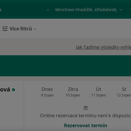
ace, nemoc nebo příjmení
Město nebo region
Více filtrů
Jak řadíme výsledky vyhl
ková
Dnes
Zítra
Út
St
9 Srpen
10 Srpen
11 Srpen
12 Srpe
Online rezervace termínu není k dispozic
Rezervovat termín