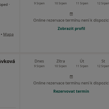
9 Srpen
10 Srpen
11 Srpen
12 Srpe
·
toped
Online rezervace termínu není k dispozic
Zobrazit profil
•
Mapa
ávková
Dnes
Zítra
Út
St
9 Srpen
10 Srpen
11 Srpen
12 Srpe
Online rezervace termínu není k dispozic
Rezervovat termín