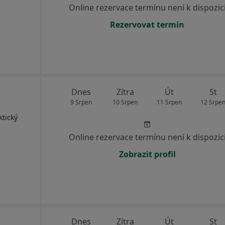
Online rezervace termínu není k dispozic
Rezervovat termín
Dnes
Zítra
Út
St
9 Srpen
10 Srpen
11 Srpen
12 Srpe
ktický
Online rezervace termínu není k dispozic
Zobrazit profil
Dnes
Zítra
Út
St