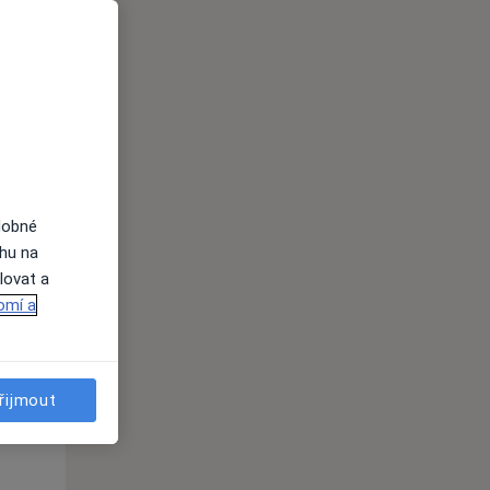
Čt
Pá
So
n
13 Srpen
14 Srpen
15 Srpen
i
dobné
ahu na
lovat a
omí a
řijmout
Čt
Pá
So
n
13 Srpen
14 Srpen
15 Srpen