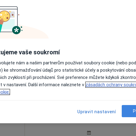
•
Mapa
Dnes
Zítra
Út
St
9 Srpen
10 Srpen
11 Srpen
12 Srpe
ujeme vaše soukromí
Online rezervace termínu není k dispozic
ovolujete nám a našim partnerům používat soubory cookie (nebo po
e) ke shromažďování údajů pro statistické účely a poskytování obs
Rezervovat termín
ich zvyklostí při procházení. Své preference můžete kdykoli zkontro
t v nastavení. Další informace naleznete v
zásadách ochrany soukr
okie.
P
Upravit nastavení
acoun
Dnes
Zítra
Út
St
9 Srpen
10 Srpen
11 Srpen
12 Srpe