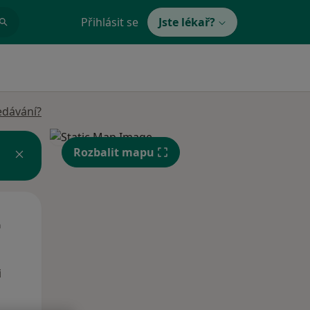
Přihlásit se
Jste lékař?
edávání?
Rozbalit mapu
Čt
Pá
So
n
13 Srpen
14 Srpen
15 Srpen
i