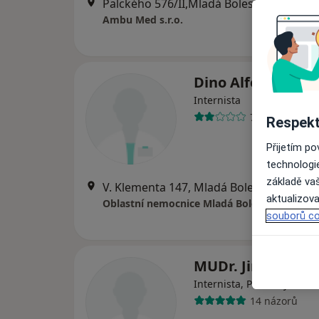
Palckého 576/II,Mladá Boleslav, Mladá Boleslav
Ambu Med s.r.o.
Dino Alferi
Internista
7 názorů
Respekt
Přijetím p
technologi
základě vaš
V. Klementa 147, Mladá Boleslav
•
Mapa
aktualizova
Oblastní nemocnice Mladá Boleslav,a.s.
souborů co
MUDr. Jindřich M
Internista, Praktický lékař
14 názorů