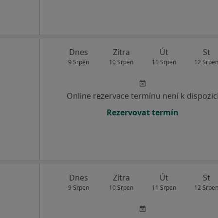
Dnes
Zítra
Út
St
9 Srpen
10 Srpen
11 Srpen
12 Srpe
Online rezervace termínu není k dispozic
Rezervovat termín
Dnes
Zítra
Út
St
9 Srpen
10 Srpen
11 Srpen
12 Srpe