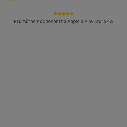
MUDr. Pavlína Flösslová
·
Více
Internista, Praktický lékař
Průměrné hodnocení na Apple a Play Store 4.5
Adresa 1
Adresa 2
Náměstí Dr. Karla Kramáře 58, Vysoké nad Jizerou
•
Mapa
Zdravotní středisko Vysoké nad Jizerou s.r.o.
Tento specialista nenabízí online rezervaci termínu na této adrese.
Rezervovat termín