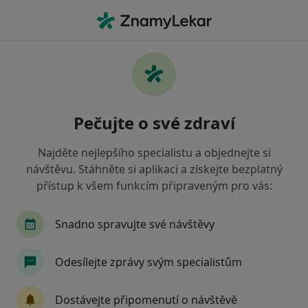
Hla
Internista • Semily, liberecký
Filtry
Mapa
Internista Semily
Pečujte o své zdraví
Jak řadíme výsledky vyhledávání?
Najděte nejlepšího specialistu a objednejte si
návštěvu. Stáhněte si aplikaci a získejte bezplatný
Jakou pojišťovnu máte?
přístup k všem funkcím připraveným pro vás:
Snadno spravujte své návštěvy
Odesílejte zprávy svým specialistům
Dostávejte připomenutí o návštěvě