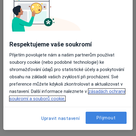
Internista, Praktický lékař
14 názorů
Palackého 24, Jablonec nad Nisou
•
Mapa
Odborný interní a rehabilitační lékař
Tento specialista nenabízí online rezervaci termínu na této adrese.
Respektujeme vaše soukromí
Rezervovat termín
Přijetím povolujete nám a našim partnerům používat
soubory cookie (nebo podobné technologie) ke
shromažďování údajů pro statistické účely a poskytování
obsahu na základě vašich zvyklostí při procházení. Své
preference můžete kdykoli zkontrolovat a aktualizovat v
nastavení. Další informace naleznete v
zásadách ochrany
soukromí a souborů cookie.
Přijmout
Upravit nastavení
MUDr. Martin Koldovský
Internista