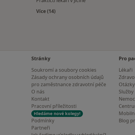
Praktičtí lékaři v Jičíně
Více (14)
Více v kategorii: V okolí Železného B
Stránky
Pro pa
Soukromí a soubory cookies
Lékaři
Zásady ochrany osobních údajů
Zdravot
pro zaměstnance zdravotní péče
Otázky
O nás
Služby
Kontakt
Nemoc
Pracovní příležitosti
Centr
Mobilní
Hledáme nové kolegy!
Podmínky
Blog p
Partneři