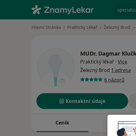
specializ
Hlavní Stránka
Praktický Lékař
Železný Brod
Z
MUDr.
Dagmar Kluč
o sp
Praktický lékař
·
Více
Železný Brod
1 adresa
6 názorů
Kontaktní údaje
Ceník
Adresy