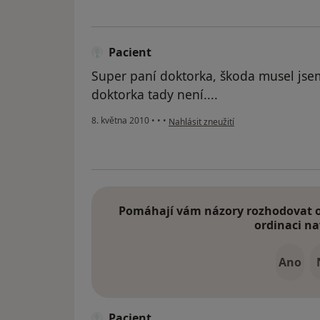
Pacient
Super paní doktorka, škoda musel jse
doktorka tady není....
podle názoru uživatele Pacient
8. května 2010
•
•
•
Nahlásit zneužití
Pomáhají vám názory rozhodovat o 
ordinaci na
Ano
Pacient