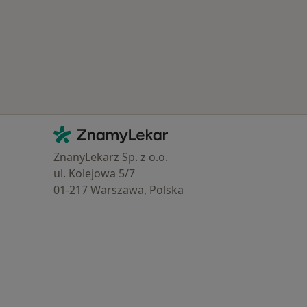
Kontakt
ZnamyLekar - Hlavní stránka
ZnanyLekarz Sp. z o.o.
ul. Kolejowa 5/7
01-217 Warszawa, Polska