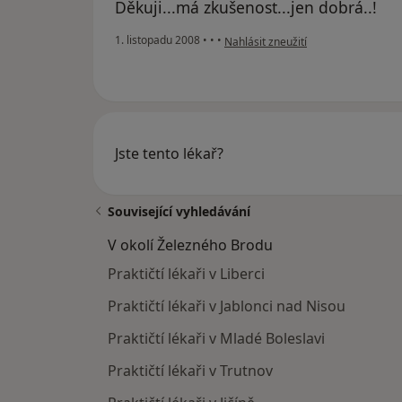
Děkuji...má zkušenost...jen dobrá..!
podle názoru uživatele Milan K.
1. listopadu 2008
•
•
•
Nahlásit zneužití
Jste tento lékař?
Související vyhledávání
V okolí Železného Brodu
Praktičtí lékaři v Liberci
Praktičtí lékaři v Jablonci nad Nisou
Praktičtí lékaři v Mladé Boleslavi
Praktičtí lékaři v Trutnov