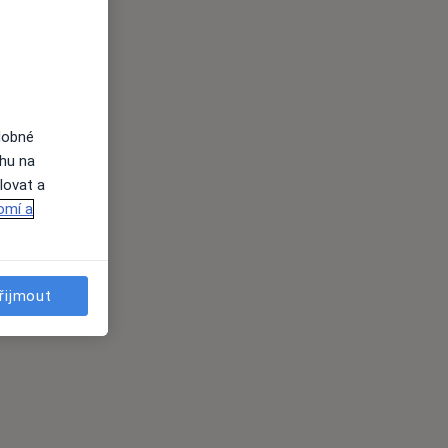
dobné
ahu na
lovat a
omí a
řijmout