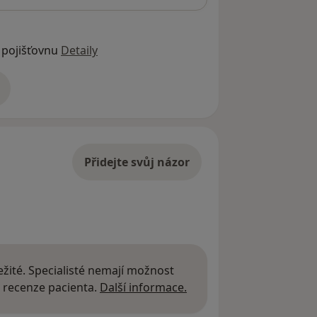
 pojišťovnu
Detaily
adrese
Přidejte svůj názor
žité. Specialisté nemají možnost
Další informace o názor
 recenze pacienta.
Další informace.