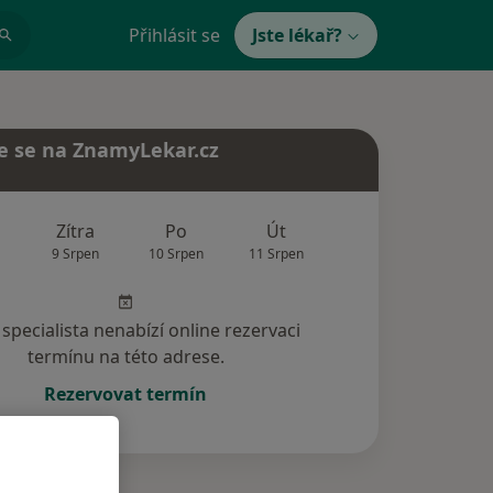
Přihlásit se
Jste lékař?
e se na ZnamyLekar.cz
Zítra
Po
Út
St
Čt
9 Srpen
10 Srpen
11 Srpen
12 Srpen
13 Srp
specialista nenabízí online rezervaci
termínu na této adrese.
Rezervovat termín