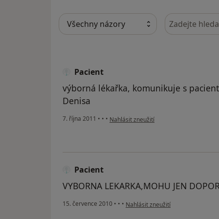
Hledejte v ná
Pacient
výborná lékařka, komunikuje s pacien
Denisa
podle názoru uživatele Pacient
7. října 2011
•
•
•
Nahlásit zneužití
Pacient
VYBORNA LEKARKA,MOHU JEN DOPOR
podle názoru uživatele Pacient
15. července 2010
•
•
•
Nahlásit zneužití