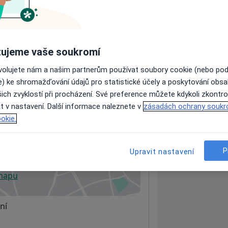
ách nejsou k dispozici
ujeme vaše soukromí
ádné informace o svých službách.
ovolujete nám a našim partnerům používat soubory cookie (nebo po
e) ke shromažďování údajů pro statistické účely a poskytování obs
ich zvyklostí při procházení. Své preference můžete kdykoli zkontro
t v nastavení. Další informace naleznete v
zásadách ochrany soukr
okie.
P
Upravit nastavení
 mapu
 otevře v nové záložce
ní