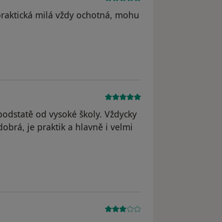
praktická milá vždy ochotná, mohu
 podstatě od vysoké školy. Vždycky
brá, je praktik a hlavně i velmi
ová