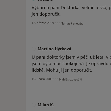
Výborná pani Doktorka, velmi lidská, 
jen doporučit.
podle názoru uživatele Pacient
13. března 2009
•
•
•
Nahlásit zneužití
Martina Hýrková
M
U paní doktorky jsem v péči už leta, v
jsem byla moc spokojená. Je opravdu do
lidská. Mohu ji jen doporučit.
podle názoru uživatele Martina Hýrk
10. února 2009
•
•
•
Nahlásit zneužití
Milan K.
M