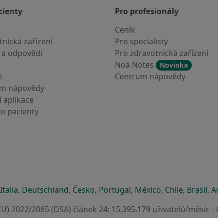
cienty
Pro profesionály
Ceník
nická zařízení
Pro specialisty
 a odpovědi
Pro zdravotnická zařízení
Noa Notes
Novinka
i
Centrum nápovědy
um nápovědy
 aplikace
ro pacienty
záložce
 v nové záložce
e otevře v nové záložce
se otevře v nové záložce
se otevře v nové záložce
se otevře v nové záložce
se otevře v nové záložc
se otevře v nov
se otevře
se 
Italia
,
Deutschland
,
Česko
,
Portugal
,
México
,
Chile
,
Brasil
,
A
U) 2022/2065 (DSA) článek 24: 15.395.179 uživatelů/měsíc -