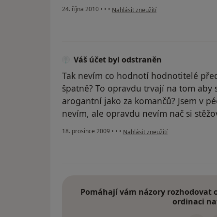
podle názoru uživatele Pacient
24. října 2010
•
•
•
Nahlásit zneužití
Váš účet byl odstraněn
Tak nevím co hodnotí hodnotitelé pře
špatně? To opravdu trvají na tom aby s
arogantní jako za komančů? Jsem v péč
nevím, ale opravdu nevím nač si stěžo
podle názoru uživatele Váš účet by
18. prosince 2009
•
•
•
Nahlásit zneužití
Pomáhají vám názory rozhodovat o 
ordinaci na