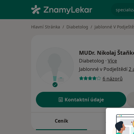
specializ
Hlavní Stránka
Diabetolog
Jablonné V Podještě
MUDr.
Nikolaj Štaňk
o speci
Diabetolog
·
Více
Jablonné v Podještědí
2 
6 názorů
Kontaktní údaje
Ceník
Adresy