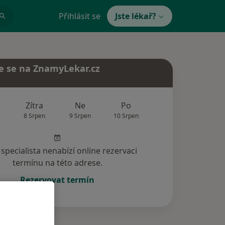
Přihlásit se
Jste lékař?
e se na ZnamyLekar.cz
Zítra
Ne
Po
Út
St
8 Srpen
9 Srpen
10 Srpen
11 Srpen
12 Srp
specialista nenabízí online rezervaci
termínu na této adrese.
Rezervovat termín