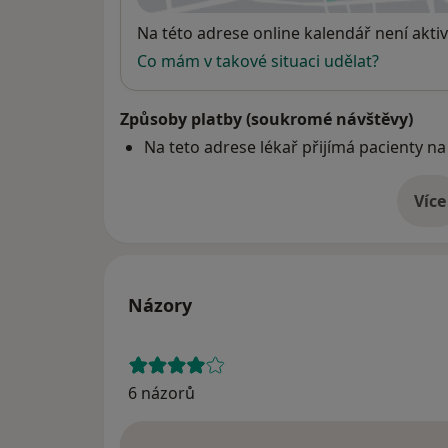
Dostupnost
Na této adrese online kalendář není aktiv
Co mám v takové situaci udělat?
Způsoby platby (soukromé návštěvy)
Na teto adrese lékař přijímá pacienty na
Více
o 
Názory
6 názorů