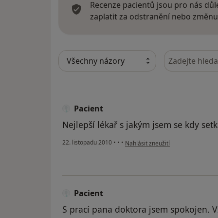
Recenze pacientů jsou pro nás důle
zaplatit za odstranění nebo změnu
Hledejte v ná
Pacient
Nejlepší lékař s jakým jsem se kdy setk
podle názoru uživatele Pacient
22. listopadu 2010
•
•
•
Nahlásit zneužití
Pacient
S prací pana doktora jsem spokojen.