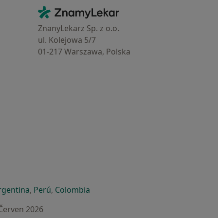
Kontakt
ZnamyLekar - Hlavní stránka
ZnanyLekarz Sp. z o.o.
ul. Kolejowa 5/7
01-217 Warszawa, Polska
e
é záložce
 v nové záložce
otevře v nové záložce
se otevře v nové záložce
se otevře v nové záložce
se otevře v nové záložce
rgentina
,
Perú
,
Colombia
 Červen 2026