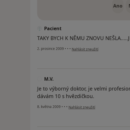
Ano
Pacient
TAKY BYCH K NĚMU ZNOVU NEŠLA.....
podle názoru uživatele Pacient
2. prosince 2009
•
•
•
Nahlásit zneužití
M.V.
M
Je to výborný doktor, je velmi profesio
dávám 10 s hvězdičkou.
podle názoru uživatele M.V.
8. května 2009
•
•
•
Nahlásit zneužití