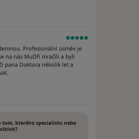
demnou. Profesionální úsměv je
e na nás MuDři mračili a byli
i pana Doktora několik let a
vat.
l odstraněn
tom, kterého specialistu nebo
vštívit?