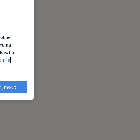
dobné
ahu na
lovat a
omí a
řijmout