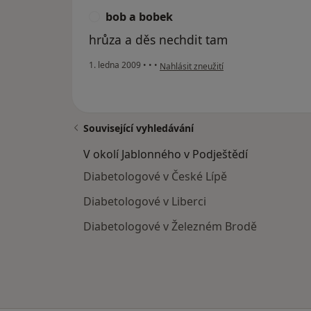
bob a bobek
B
hrůza a děs nechdit tam
podle názoru uživatele bob a bobek
1. ledna 2009
•
•
•
Nahlásit zneužití
Související vyhledávání
V okolí Jablonného v Podještědí
Diabetologové v České Lípě
Diabetologové v Liberci
Diabetologové v Železném Brodě