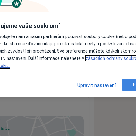
ách nejsou k dispozici
ujeme vaše soukromí
ádné informace o svých službách.
ovolujete nám a našim partnerům používat soubory cookie (nebo po
e) ke shromažďování údajů pro statistické účely a poskytování obs
ich zvyklostí při procházení. Své preference můžete kdykoli zkontro
t v nastavení. Další informace naleznete v
zásadách ochrany soukr
okie.
P
Upravit nastavení
 mapu
 otevře v nové záložce