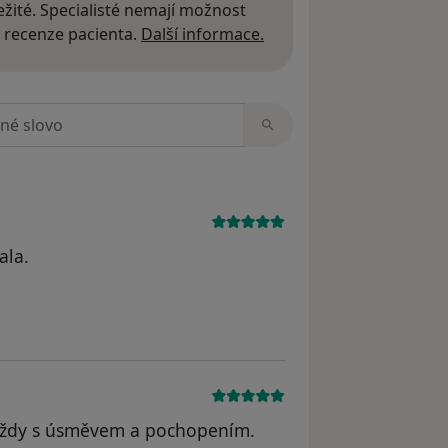
žité. Specialisté nemají možnost
Další informace o názor
 recenze pacienta.
Další informace.
zorech
ala.
 Vždy s úsměvem a pochopením.