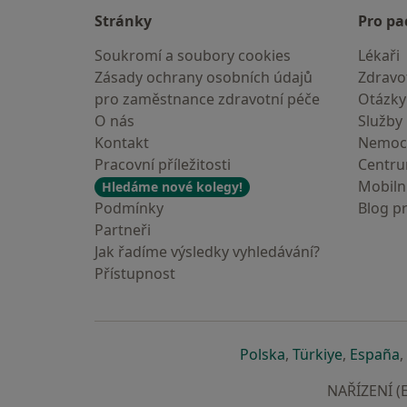
Stránky
Pro pa
Soukromí a soubory cookies
Lékaři
Zásady ochrany osobních údajů
Zdravot
pro zaměstnance zdravotní péče
Otázky
O nás
Služby
Kontakt
Nemoc
Pracovní příležitosti
Centr
Mobilní
Hledáme nové kolegy!
Podmínky
Blog p
Partneři
Jak řadíme výsledky vyhledávání?
Přístupnost
se otevře v nové 
se otevře
s
Polska
,
Türkiye
,
España
,
NAŘÍZENÍ (E