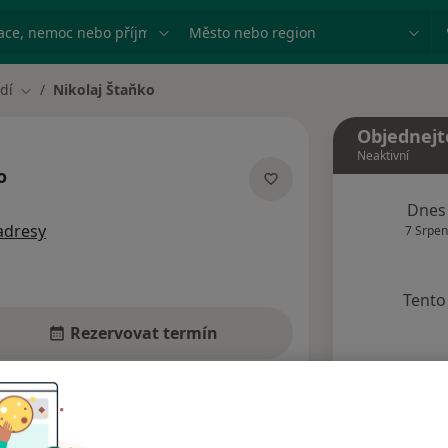
ace, nemoc nebo příjmení
Město nebo region
dí
Nikolaj Štaňko
Změna města
Objednejt
Neaktivní
o
alizacích
Dnes
adresy
7 Srpen
Tento 
Rezervovat termín
Názory pacientů (6)