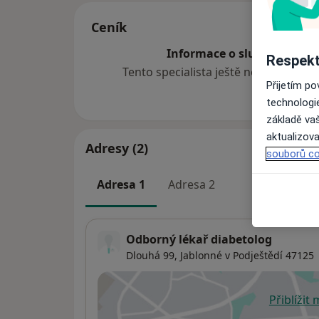
Ceník
Informace o službách a cen
Respekt
Tento specialista ještě nepřidával ž
Přijetím p
technologi
základě vaš
aktualizova
Adresy (2)
souborů co
Adresa 1
Adresa 2
Odborný lékař diabetolog
Dlouhá 99,
Jablonné v Podještědí
47125
Přiblížit
se