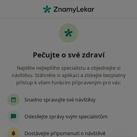
Hla
Co hledáte?
Hlavní Stránka
Endokrinolog
Ústí Nad Labem
Petra
Změna měs
Pečujte o své zdraví
Najděte nejlepšího specialistu a objednejte si
návštěvu. Stáhněte si aplikaci a získejte bezplatný
přístup k všem funkcím připraveným pro vás:
MUDr.
Petra Broulová
o specializacích
Endokrinolog
·
Více
Snadno spravujte své návštěvy
Ústí nad Labem
1 adresa
1 názor
Odesílejte zprávy svým specialistům
Kontaktní údaje
Dostávejte připomenutí o návštěvě