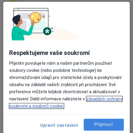
Rezervovat termín
Průměrné hodnocení na Apple a Play Store 4.5
Ceník
Adresy
Názory pacientů (1)
Respektujeme vaše soukromí
Ceník
Přijetím povolujete nám a našim partnerům používat
Informace o službách a cenách nejsou k dispozici
soubory cookie (nebo podobné technologie) ke
Tento specialista ještě nepřidával žádné informace o
shromažďování údajů pro statistické účely a poskytování
svých službách.
obsahu na základě vašich zvyklostí při procházení. Své
preference můžete kdykoli zkontrolovat a aktualizovat v
nastavení. Další informace naleznete v
zásadách ochrany
soukromí a souborů cookie.
Adresa
ESTETICUSTI s.r.o.
Přijmout
Upravit nastavení
Velká Hradební 3385 / 9,
Ústí Nad Labem-Město
,