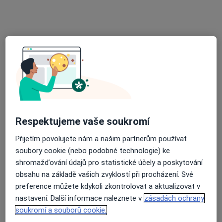
Jan Malecha
Internista, Kardiolog
13 názorů
Viléma Blodka 5683, Chomutov
•
Mapa
Ord. lékaře specialisty - kardiologie
Tento specialista nenabízí online rezervaci termínu na této adrese.
Rezervovat termín
Respektujeme vaše soukromí
Přijetím povolujete nám a našim partnerům používat
soubory cookie (nebo podobné technologie) ke
shromažďování údajů pro statistické účely a poskytování
obsahu na základě vašich zvyklostí při procházení. Své
preference můžete kdykoli zkontrolovat a aktualizovat v
nastavení. Další informace naleznete v
zásadách ochrany
Jitka Mrnková
soukromí a souborů cookie.
Internista, Praktický lékař