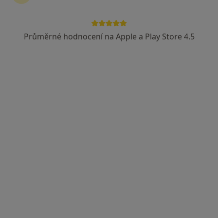
Průměrné hodnocení na Apple a Play Store 4.5
Eva Mayerová
Internista, Praktický lékař
26 názorů
Kadaň
•
Mapa
Ordinace
Tento specialista nenabízí online rezervaci termínu na této adrese.
Rezervovat termín