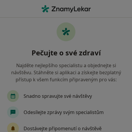
Hla
Internista • Kadaň, ústecký
Filtry
Mapa
Internista Kadaň
Pečujte o své zdraví
Jak řadíme výsledky vyhledávání?
Najděte nejlepšího specialistu a objednejte si
návštěvu. Stáhněte si aplikaci a získejte bezplatný
Jakou pojišťovnu máte?
přístup k všem funkcím připraveným pro vás:
Oborová zdravotní pojišťovna
Snadno spravujte své návštěvy
Odesílejte zprávy svým specialistům
Dostávejte připomenutí o návštěvě