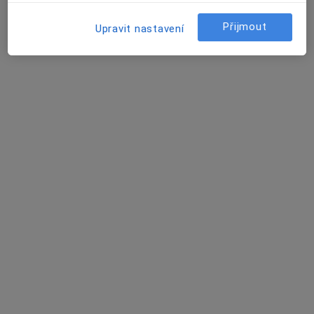
10 názorů
Přijmout
Upravit nastavení
Sadová 528, Klášterec nad Ohří
•
Mapa
Ord. praktického lékaře pro dospělé
Tento specialista nenabízí online rezervaci termínu na této adrese.
Rezervovat termín
Krajská zdravotní, a.s. - Nemocnice
Chomutov, o.z.
Internista