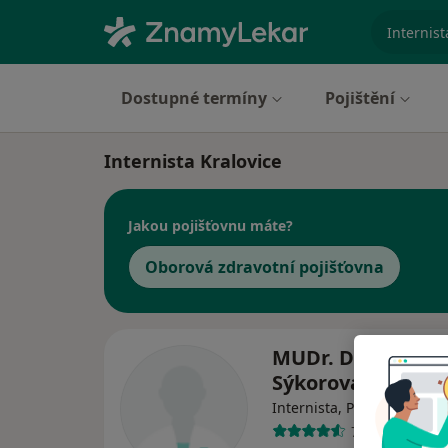
specializ
Dostupné termíny
Pojištění
Internista Kralovice
Jakou pojišťovnu máte?
Oborová zdravotní pojišťovna
MUDr. Dagmar
Sýkorová
Internista, Praktický lékař
7 názorů