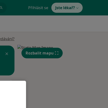
Přihlásit se
Jste lékař?
edávání?
Rozbalit mapu
St
Čt
Pá
n
12 Srpen
13 Srpen
14 Srpen
i