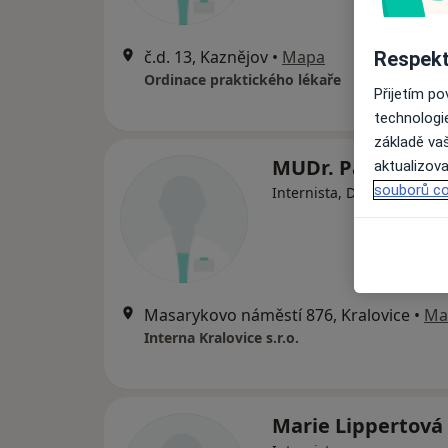
č.d. 13, Kaznějov
•
Mapa
Respekt
Ordinace praktického lékaře
Přijetím p
technologi
základě vaš
MUDr. Pavla Tábo
aktualizova
souborů co
Internista, Diabetolog
Masarykovo náměstí 876, Kralovice
•
Ma
Interna Kralovice s.r.o.
Marie Lippertová