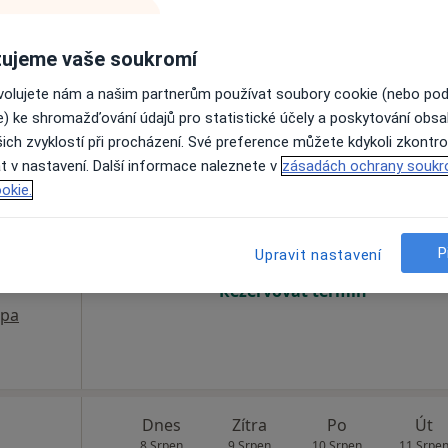
Rezervovat termín
ujeme vaše soukromí
ovolujete nám a našim partnerům používat soubory cookie (nebo po
e) ke shromažďování údajů pro statistické účely a poskytování obs
ich zvyklostí při procházení. Své preference můžete kdykoli zkontro
rská
Dnes
Zítra
Po
Út
t v nastavení. Další informace naleznete v
zásadách ochrany soukr
8 Srpen
9 Srpen
10 Srpen
11 Srpe
okie.
P
Online rezervace termínu není k dispozic
Upravit nastavení
Rezervovat termín
pa
Dnes
Zítra
Po
Út
8 Srpen
9 Srpen
10 Srpen
11 Srpe