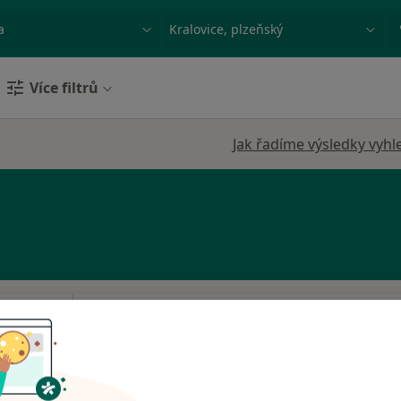
ace, nemoc nebo příjmení
Město nebo region
Více filtrů
Jak řadíme výsledky vyhl
Dnes
Zítra
Po
Út
8 Srpen
9 Srpen
10 Srpen
11 Srpe
Online rezervace termínu není k dispozic