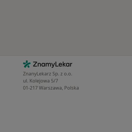
Kontakt
ZnamyLekar - Hlavní stránka
ZnanyLekarz Sp. z o.o.
ul. Kolejowa 5/7
01-217 Warszawa, Polska