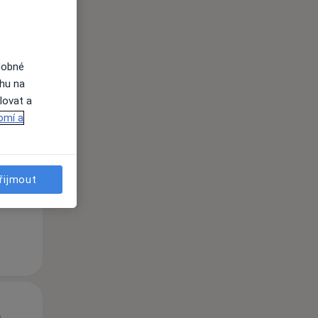
dobné
ahu na
lovat a
St
Čt
Pá
omí a
n
12 Srpen
13 Srpen
14 Srpen
řijmout
i
St
Čt
Pá
n
12 Srpen
13 Srpen
14 Srpen