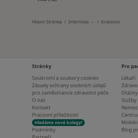
Více v kategorii: V okolí Kralovic
Hlavní Stránka
Internista
Kralovice
Změna města
Stránky
Pro pa
Soukromí a soubory cookies
Lékaři
Zásady ochrany osobních údajů
Zdravot
pro zaměstnance zdravotní péče
Otázky
O nás
Služby
Kontakt
Nemoc
Pracovní příležitosti
Centr
Mobilní
Hledáme nové kolegy!
Podmínky
Blog p
Partneři