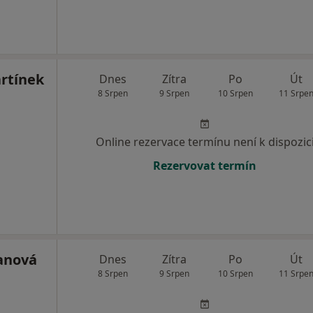
rtínek
Dnes
Zítra
Po
Út
8 Srpen
9 Srpen
10 Srpen
11 Srpe
Online rezervace termínu není k dispozic
Rezervovat termín
anová
Dnes
Zítra
Po
Út
8 Srpen
9 Srpen
10 Srpen
11 Srpe