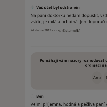
Váš účet byl odstraněn
Na paní doktorku nedám dopustit, vždy
vstříc, je milá a ochotná. Jen doporučuj
podle názoru uživatele Váš účet byl 
24. dubna 2012
•
•
•
Nahlásit zneužití
Pomáhají vám názory rozhodovat o 
ordinaci na
Ano
Ben
B
Velmi příjemná, hodná a pečlivá paní 