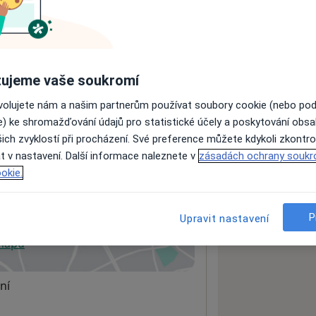
ách nejsou k dispozici
ádné informace o svých službách.
ujeme vaše soukromí
ovolujete nám a našim partnerům používat soubory cookie (nebo po
e) ke shromažďování údajů pro statistické účely a poskytování obs
ich zvyklostí při procházení. Své preference můžete kdykoli zkontro
t v nastavení. Další informace naleznete v
zásadách ochrany soukr
okie.
P
Upravit nastavení
 mapu
 otevře v nové záložce
ní