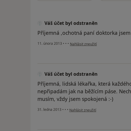
Váš účet byl odstraněn
Příjemná ,ochotná paní doktorka jsem
podle názoru uživatele Váš účet byl o
11. února 2013
•
•
•
Nahlásit zneužití
Váš účet byl odstraněn
Příjemná, lidská lékařka, která každého
nepřipadám jak na běžícím páse. Necho
musím, vždy jsem spokojená :-)
podle názoru uživatele Váš účet byl o
31. ledna 2013
•
•
•
Nahlásit zneužití