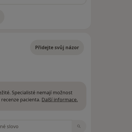
adrese
Přidejte svůj názor
žité. Specialisté nemají možnost
Další informace o názor
 recenze pacienta.
Další informace.
zorech