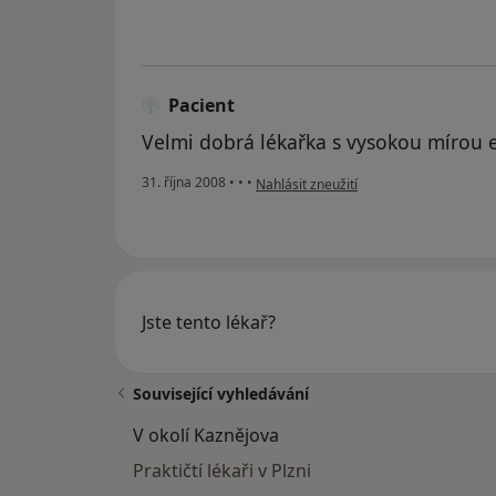
Pacient
Velmi dobrá lékařka s vysokou mírou 
podle názoru uživatele Pacient
31. října 2008
•
•
•
Nahlásit zneužití
Jste tento lékař?
Související vyhledávání
V okolí Kaznějova
Praktičtí lékaři v Plzni