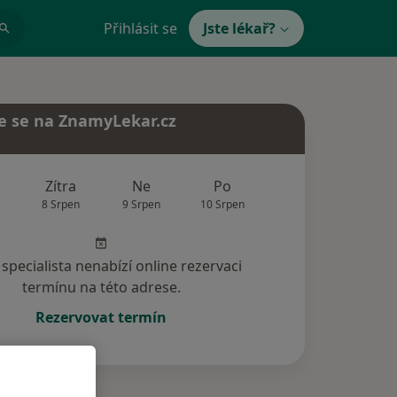
Přihlásit se
Jste lékař?
e se na ZnamyLekar.cz
Zítra
Ne
Po
Út
St
8 Srpen
9 Srpen
10 Srpen
11 Srpen
12 Srp
specialista nenabízí online rezervaci
termínu na této adrese.
Rezervovat termín