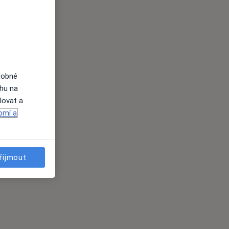
dobné
ahu na
lovat a
omí a
řijmout