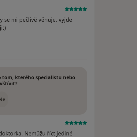
 se mi pečlivě věnuje, vyjde
i:)
odstraněn
tom, kterého specialistu nebo
vštívit?
Ne
doktorka. Nemůžu říct jediné