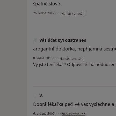
špatné slovo.
podle názoru uživatele Ben
26. ledna 2012
•
•
•
Nahlásit zneužití
Váš účet byl odstraněn
arogantní doktorka, nepříjemná sestři
podle názoru uživatele Váš účet byl od
8. ledna 2010
•
•
•
Nahlásit zneužití
Vy jste ten lékař? Odpovězte na hodnocen
V.
V
Dobrá lékařka,pečlivě vás vyslechne a j
podle názoru uživatele V.
6. března 2009
•
•
•
Nahlásit zneužití