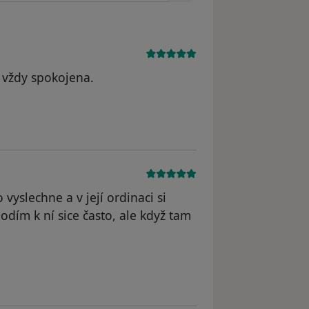
 vždy spokojena.
dstraněn
 vyslechne a v její ordinaci si
dím k ní sice často, ale když tam
dstraněn