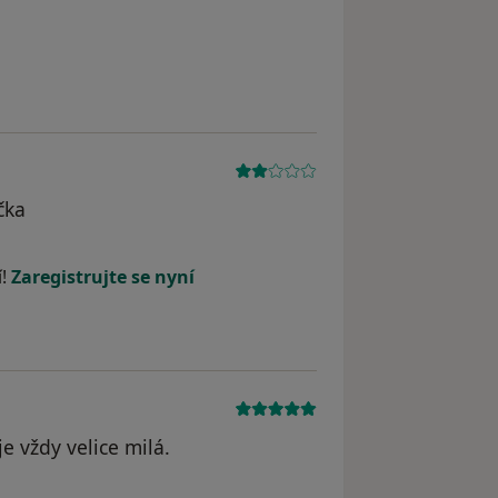
čka
straněn
í!
Zaregistrujte se nyní
e vždy velice milá.