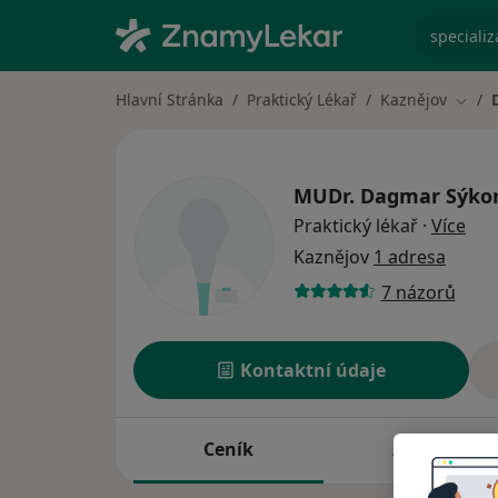
specializ
Hlavní Stránka
Praktický Lékař
Kaznějov
Změn
MUDr.
Dagmar Sýko
o sp
Praktický lékař
·
Více
Kaznějov
1 adresa
7 názorů
Kontaktní údaje
Ceník
Adresy