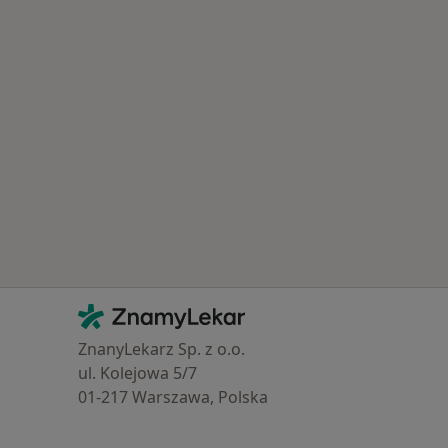
Kontakt
ZnamyLekar - Hlavní stránka
ZnanyLekarz Sp. z o.o.
ul. Kolejowa 5/7
01-217 Warszawa, Polska