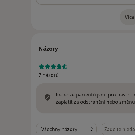
Více
o 
Názory
7 názorů
Recenze pacientů jsou pro nás důle
zaplatit za odstranění nebo změnu
Hledejte v ná