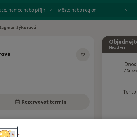
ace, nemoc nebo příjmení
Město nebo region
Dagmar Sýkorová
a města
Objednejt
Neaktivní
rová
ecializacích
Dnes
7 Srpen
Tento 
Rezervovat termín
Názory pacientů (7)