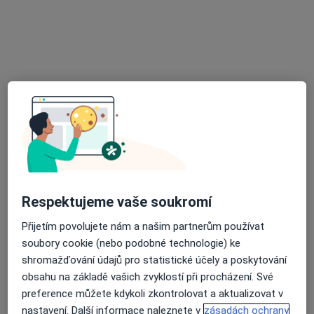
MUDr. Svatopluk Kováč
·
Více
Praktický lékař
4 názory
u Keramičky 448, Chlumčany
•
Mapa
MUDr. Svatopluk Kováč
Tento specialista nenabízí online rezervaci termínu na této adrese.
Rezervovat termín
Respektujeme vaše soukromí
Přijetím povolujete nám a našim partnerům používat
soubory cookie (nebo podobné technologie) ke
shromažďování údajů pro statistické účely a poskytování
obsahu na základě vašich zvyklostí při procházení. Své
preference můžete kdykoli zkontrolovat a aktualizovat v
MUDr. Lenka Kušičková
nastavení. Další informace naleznete v
zásadách ochrany