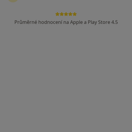
Průměrné hodnocení na Apple a Play Store 4.5
PRAKTICKÉ LÉKAŘSTVÍ Vlčkovi s.r.o.
Praktický lékař
4 názory
Masarykovo náměstí 142, Přeštice
•
Mapa
PRAKTICKÉ LÉKAŘSTVÍ Vlčkovi s.r.o.
Tato klinika nemá specialisty s dostupnými termíny v online kalendáři
Zobrazit profil