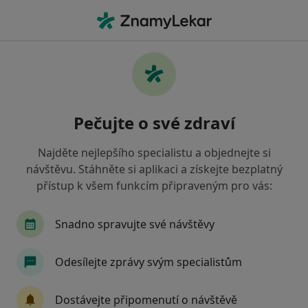
Hla
Praktický Lékař • Přeštice, plzeňský
Filtry
Mapa
Praktický lékař Přeštice
Pečujte o své zdraví
Jak řadíme výsledky vyhledávání?
Najděte nejlepšího specialistu a objednejte si
návštěvu. Stáhněte si aplikaci a získejte bezplatný
Jakou pojišťovnu máte?
přístup k všem funkcím připraveným pro vás:
Oborová zdravotní pojišťovna
Snadno spravujte své návštěvy
Odesílejte zprávy svým specialistům
Dostávejte připomenutí o návštěvě