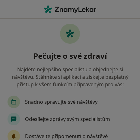
Hla
Praktický Lékař • Dobřany, plzeňský
Filtry
Mapa
Praktický lékař Dobřany
Pečujte o své zdraví
Jak řadíme výsledky vyhledávání?
Najděte nejlepšího specialistu a objednejte si
návštěvu. Stáhněte si aplikaci a získejte bezplatný
Jakou pojišťovnu máte?
přístup k všem funkcím připraveným pro vás:
Snadno spravujte své návštěvy
Odesílejte zprávy svým specialistům
Dostávejte připomenutí o návštěvě