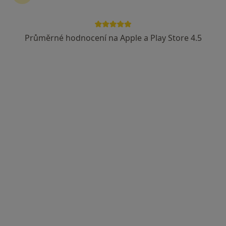
MUDr. Petr Schleiss
·
Více
Praktický lékař, Ostatní
Průměrné hodnocení na Apple a Play Store 4.5
3 názory
Skrétova 47, Plzeň
•
Mapa
MUDr.Petr Schleiss
Tento specialista nenabízí online rezervaci termínu na této adrese.
Rezervovat termín
MUDr. Konrad Siala