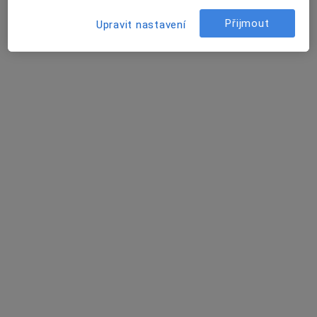
Lochotínská 1108/18, Plzeň
•
Mapa
Přijmout
Upravit nastavení
MOJE AMBULANCE a.s.
Tato klinika nemá specialisty s dostupnými termíny v online kalendáři
Zobrazit profil
MUDr. Jana Vlčková
·
Více
Praktický lékař
1 názor
Masarykovo náměstí 142, Přeštice
•
Mapa