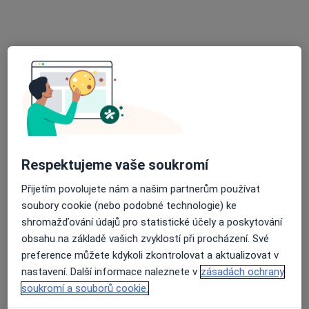
Praktický lékař
4 názory
Masarykovo náměstí 142, Přeštice
•
Mapa
PRAKTICKÉ LÉKAŘSTVÍ Vlčkovi s.r.o.
Tato klinika nemá specialisty s dostupnými termíny v online kalendáři
Zobrazit profil
Respektujeme vaše soukromí
Přijetím povolujete nám a našim partnerům používat
soubory cookie (nebo podobné technologie) ke
shromažďování údajů pro statistické účely a poskytování
obsahu na základě vašich zvyklostí při procházení. Své
preference můžete kdykoli zkontrolovat a aktualizovat v
MOJE AMBULANCE a.s.
nastavení. Další informace naleznete v
zásadách ochrany
soukromí a souborů cookie.
Praktický lékař
11 názorů