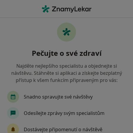
Hla
Praktický Lékař • Nýřany, plzeňský
Filtry
Mapa
Praktický lékař Nýřany
Pečujte o své zdraví
Jak řadíme výsledky vyhledávání?
Najděte nejlepšího specialistu a objednejte si
návštěvu. Stáhněte si aplikaci a získejte bezplatný
Jakou pojišťovnu máte?
přístup k všem funkcím připraveným pro vás:
Snadno spravujte své návštěvy
Odesílejte zprávy svým specialistům
Dostávejte připomenutí o návštěvě