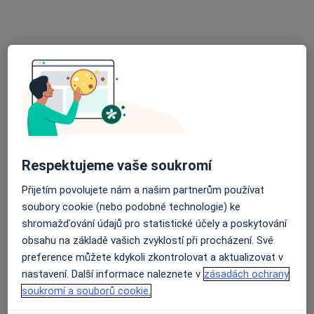
Praktický lékař
11 názorů
Lochotínská 1108/18, Plzeň
•
Mapa
MOJE AMBULANCE a.s.
Tato klinika nemá specialisty s dostupnými termíny v online kalendáři
Zobrazit profil
Respektujeme vaše soukromí
Přijetím povolujete nám a našim partnerům používat
soubory cookie (nebo podobné technologie) ke
shromažďování údajů pro statistické účely a poskytování
obsahu na základě vašich zvyklostí při procházení. Své
preference můžete kdykoli zkontrolovat a aktualizovat v
nastavení. Další informace naleznete v
zásadách ochrany
MUDr. Svatopluk Kováč
soukromí a souborů cookie.
·
Více
Praktický lékař
4 názory