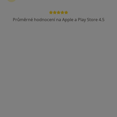
MUDr. Petr Schleiss
·
Více
Praktický lékař, Ostatní
Průměrné hodnocení na Apple a Play Store 4.5
3 názory
Skrétova 47, Plzeň
•
Mapa
MUDr.Petr Schleiss
Tento specialista nenabízí online rezervaci termínu na této adrese.
Rezervovat termín
MUDr. Konrad Siala