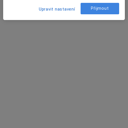
Přijmout
u Keramičky 448, Chlumčany
•
Mapa
Upravit nastavení
MUDr. Svatopluk Kováč
Tento specialista nenabízí online rezervaci termínu na této adrese.
Rezervovat termín
MUDr. Luboš Beneš
Praktický lékař, Internista, Ostatní
2 názory