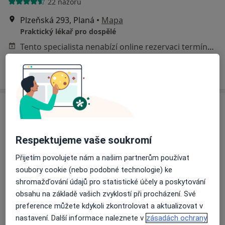
22 názorů
Plzeňská 293, Planá
•
Mapa
Praktický lékař pro dospělé
Tento specialista nenabízí online rezervaci termínu na této adrese.
Rezervovat termín
Respektujeme vaše soukromí
Přijetím povolujete nám a našim partnerům používat
soubory cookie (nebo podobné technologie) ke
MUDr. Věra Marešová
shromažďování údajů pro statistické účely a poskytování
obsahu na základě vašich zvyklostí při procházení. Své
Praktický lékař
preference můžete kdykoli zkontrolovat a aktualizovat v
11 názorů
nastavení. Další informace naleznete v
zásadách ochrany