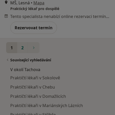
MŠ, Lesná
•
Mapa
Praktický lékař pro dospělé
Tento specialista nenabízí online rezervaci termínu na této adrese.
Rezervovat termín
1
2
Související vyhledávání
V okolí Tachova
Praktičtí lékaři v Sokolově
Praktičtí lékaři v Chebu
Praktičtí lékaři v Domažlicích
Praktičtí lékaři v Mariánských Lázních
Praktičtí lékaři v Stříbře