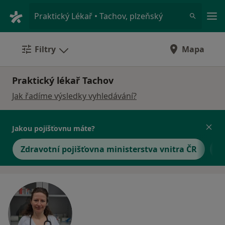
Hla
Praktický Lékař • Tachov, plzeňský
Filtry
Mapa
Praktický lékař Tachov
Jak řadíme výsledky vyhledávání?
Jakou pojišťovnu máte?
Zdravotní pojišťovna ministerstva vnitra ČR
O