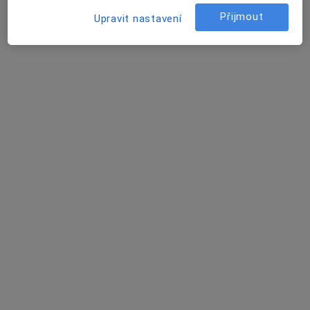
Tento specialista nenabízí online rezervaci termínu na této adrese.
Přijmout
Upravit nastavení
Rezervovat termín
MUDr. Josef Košťál
Praktický lékař
17 názorů
Fibichova 763, Karlovy Vary
•
Mapa
Ordinace praktického lékaře
Tento specialista nenabízí online rezervaci termínu na této adrese.