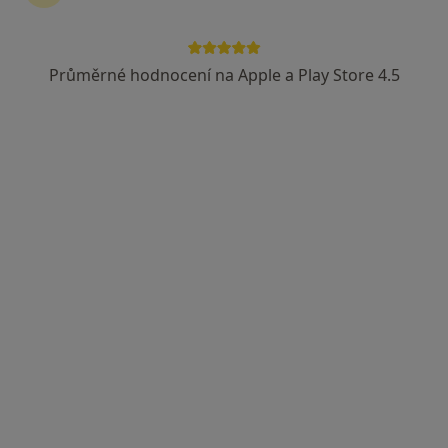
MOJE AMBULANCE a.s.
Praktický lékař
Průměrné hodnocení na Apple a Play Store 4.5
11 názorů
Chebská 355/49, Karlovy Vary
•
Mapa
MOJE AMBULANCE a.s.
Tato klinika nemá specialisty s dostupnými termíny v online kalendáři
Zobrazit profil
Martin Benda