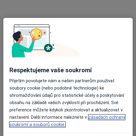
Ordinace praktického lékaře
Tento specialista nenabízí online rezervaci termínu na této adrese.
Rezervovat termín
Respektujeme vaše soukromí
Přijetím povolujete nám a našim partnerům používat
soubory cookie (nebo podobné technologie) ke
MUDr. Pavel Hranička
shromažďování údajů pro statistické účely a poskytování
obsahu na základě vašich zvyklostí při procházení. Své
Praktický lékař
14 názorů
preference můžete kdykoli zkontrolovat a aktualizovat v
nastavení. Další informace naleznete v
zásadách ochrany
Čankovská 416/7, Karlovy Vary
•
Mapa
soukromí a souborů cookie.
MUdr. Pavel Hranička