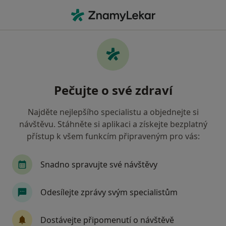
Hla
Praktický Lékař • Chodov, karlovarský
Filtry
Mapa
Praktický lékař Chodov
Pečujte o své zdraví
Jak řadíme výsledky vyhledávání?
Najděte nejlepšího specialistu a objednejte si
návštěvu. Stáhněte si aplikaci a získejte bezplatný
Jakou pojišťovnu máte?
přístup k všem funkcím připraveným pro vás:
Snadno spravujte své návštěvy
Odesílejte zprávy svým specialistům
Dostávejte připomenutí o návštěvě