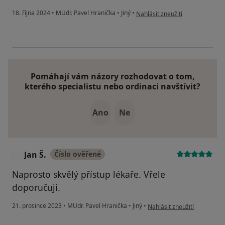
podle názoru uživatele Jiřina Mü
18. října 2024
•
MUdr. Pavel Hranička
•
Jiný
•
Nahlásit zneužití
Pomáhají vám názory rozhodovat o tom,
kterého specialistu nebo ordinaci navštívit?
Ano
Ne
Jan Š.
Číslo ověřené
J
Naprosto skvělý přístup lékaře. Vřele
doporučuji.
podle názoru uživatele Jan Š
21. prosince 2023
•
MUdr. Pavel Hranička
•
Jiný
•
Nahlásit zneužití