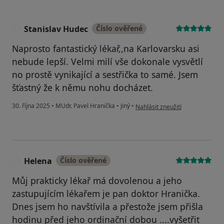
Stanislav Hudec
Číslo ověřené
S
Naprosto fantastický lékař,,na Karlovarsku asi
nebude lepší. Velmi milí vše dokonale vysvětlí
no prostě vynikající a sestřička to samé. Jsem
šťastný že k němu nohu docházet.
podle názoru uživatele Stanisla
30. října 2025
•
MUdr. Pavel Hranička
•
Jiný
•
Nahlásit zneužití
Helena
Číslo ověřené
H
Můj prakticky lékař má dovolenou a jeho
zastupujícím lékařem je pan doktor Hranička.
Dnes jsem ho navštívila a přestože jsem přišla
hodinu před jeho ordinační dobou ....vyšetřit