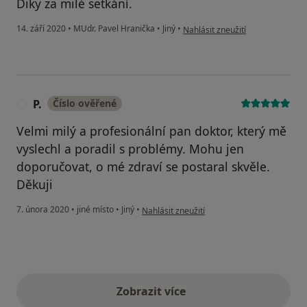
Diky za milé setkání.
podle názoru uživatele Bokrošo
14. září 2020
•
MUdr. Pavel Hranička
•
Jiný
•
Nahlásit zneužití
P.
Číslo ověřené
P
Velmi milý a profesionální pan doktor, který mě
vyslechl a poradil s problémy. Mohu jen
doporučovat, o mé zdraví se postaral skvěle.
Děkuji
podle názoru uživatele P.
7. února 2020
•
jiné místo
•
Jiný
•
Nahlásit zneužití
Zobrazit více
výše uvedené názory