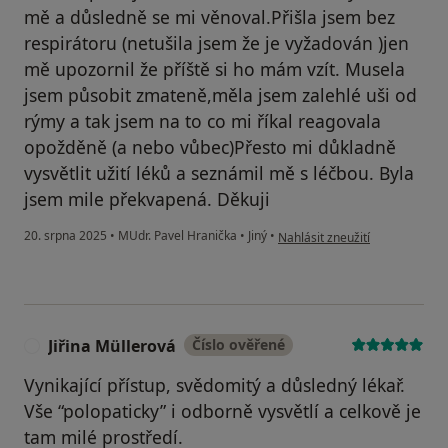
mě a důsledně se mi věnoval.Přišla jsem bez
respirátoru (netušila jsem že je vyžadován )jen
mě upozornil že příště si ho mám vzít. Musela
jsem působit zmateně,měla jsem zalehlé uši od
rýmy a tak jsem na to co mi říkal reagovala
opožděně (a nebo vůbec)Přesto mi důkladně
vysvětlit užití léků a seznámil mě s léčbou. Byla
jsem mile překvapená. Děkuji
podle názoru uživatele Helena
20. srpna 2025
•
MUdr. Pavel Hranička
•
Jiný
•
Nahlásit zneužití
Jiřina Müllerová
Číslo ověřené
J
Vynikající přístup, svědomitý a důsledný lékař.
Vše “polopaticky” i odborně vysvětlí a celkově je
tam milé prostředí.