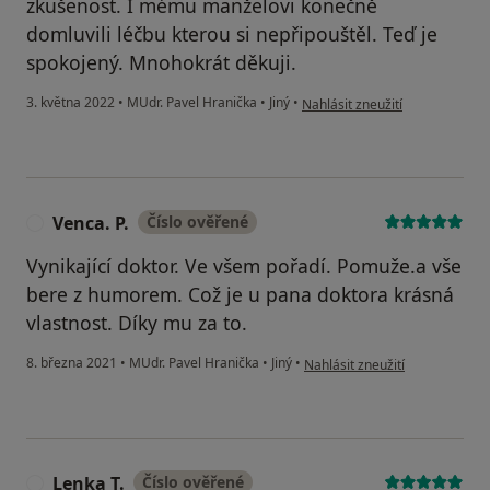
zkušenost. I mému manželovi konečně
domluvili léčbu kterou si nepřipouštěl. Teď je
spokojený. Mnohokrát děkuji.
podle názoru uživatele Milena 
3. května 2022
•
MUdr. Pavel Hranička
•
Jiný
•
Nahlásit zneužití
Venca. P.
Číslo ověřené
V
Vynikající doktor. Ve všem pořadí. Pomuže.a vše
bere z humorem. Což je u pana doktora krásná
vlastnost. Díky mu za to.
podle názoru uživatele Venca. 
8. března 2021
•
MUdr. Pavel Hranička
•
Jiný
•
Nahlásit zneužití
Lenka T.
Číslo ověřené
L