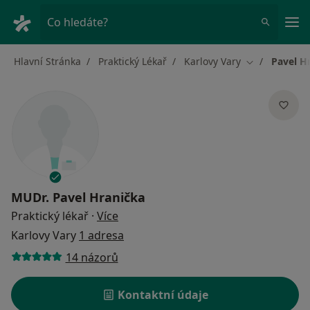
Hla
Co hledáte?
Hlavní Stránka
Praktický Lékař
Karlovy Vary
Pavel H
Změna města
MUDr.
Pavel Hranička
o specializacích
Praktický lékař
·
Více
Karlovy Vary
1 adresa
14 názorů
Kontaktní údaje