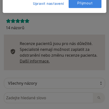
Přijmout
Upravit nastavení
Přidejte svůj názor
14 názorů
Recenze pacientů jsou pro nás důležité.
Specialisté nemají možnost zaplatit za
odstranění nebo změnu recenze pacienta.
Další informace o názorech
Další informace.
Hledejte v názorech