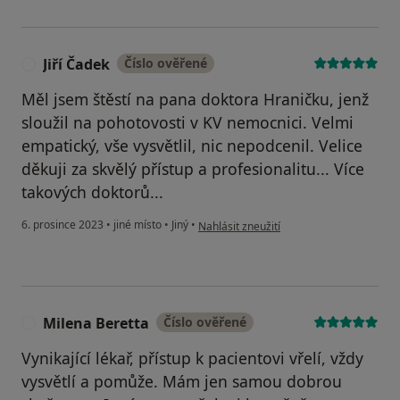
Jiří Čadek
Číslo ověřené
J
Měl jsem štěstí na pana doktora Hraničku, jenž
sloužil na pohotovosti v KV nemocnici. Velmi
empatický, vše vysvětlil, nic nepodcenil. Velice
děkuji za skvělý přístup a profesionalitu... Více
takových doktorů...
podle názoru uživatele Jiří Čadek
6. prosince 2023
•
jiné místo
•
Jiný
•
Nahlásit zneužití
Milena Beretta
Číslo ověřené
M
Vynikající lékař, přístup k pacientovi vřelí, vždy
vysvětlí a pomůže. Mám jen samou dobrou