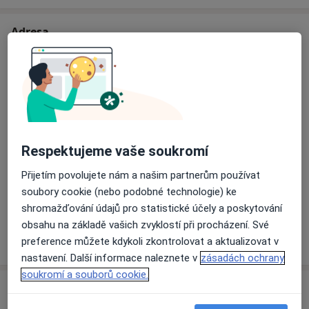
Adresa
MUdr. Pavel Hranička
Čankovská 416/7,
Karlovy Vary
360 05
Přiblížit mapu
se otevře v nové záložce
Respektujeme vaše soukromí
Dostupnost
Na této adrese online kalendář není aktivní
Přijetím povolujete nám a našim partnerům používat
Co mám v takové situaci udělat?
soubory cookie (nebo podobné technologie) ke
shromažďování údajů pro statistické účely a poskytování
obsahu na základě vašich zvyklostí při procházení. Své
Více
preference můžete kdykoli zkontrolovat a aktualizovat v
o adrese
nastavení. Další informace naleznete v
zásadách ochrany
soukromí a souborů cookie.
Názory