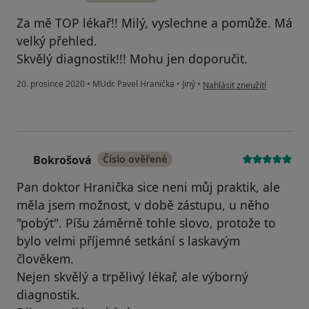
Za mě TOP lékař!! Milý, vyslechne a pomůže. Má
velký přehled.
Skvělý diagnostik!!! Mohu jen doporučit.
podle názoru uživatele Lenk
20. prosince 2020
•
MUdr. Pavel Hranička
•
Jiný
•
Nahlásit zneužití
Bokrošová
Číslo ověřené
B
Pan doktor Hranička sice neni můj praktik, ale
měla jsem možnost, v době zástupu, u něho
"pobýt". Píšu záměrně tohle slovo, protože to
bylo velmi příjemné setkání s laskavým
člověkem.
Nejen skvělý a trpělivý lékař, ale výborný
diagnostik.