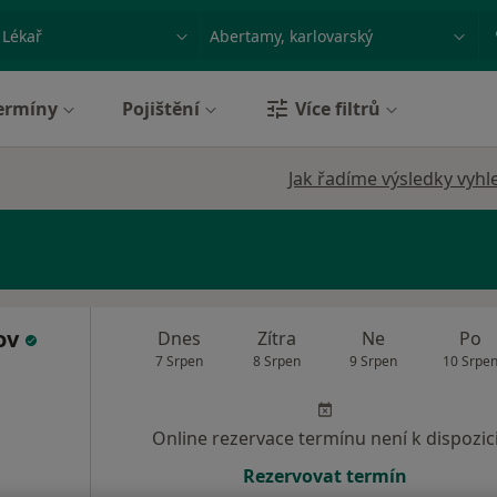
ace, nemoc nebo příjmení
Město nebo region
ermíny
Pojištění
Více filtrů
Jak řadíme výsledky vyhl
ov
Dnes
Zítra
Ne
Po
7 Srpen
8 Srpen
9 Srpen
10 Srpe
Online rezervace termínu není k dispozic
Rezervovat termín