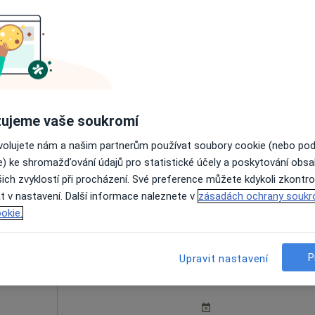
stová
Dnes
Zítra
Ne
Po
7 Srpen
8 Srpen
9 Srpen
10 Srpe
ujeme vaše soukromí
Online rezervace termínu není k dispozic
ovolujete nám a našim partnerům používat soubory cookie (nebo po
e) ke shromažďování údajů pro statistické účely a poskytování obs
Rezervovat termín
ich zvyklostí při procházení. Své preference můžete kdykoli zkontro
t v nastavení. Další informace naleznete v
zásadách ochrany soukr
okie.
P
Upravit nastavení
Dnes
Zítra
Ne
Po
7 Srpen
8 Srpen
9 Srpen
10 Srpe