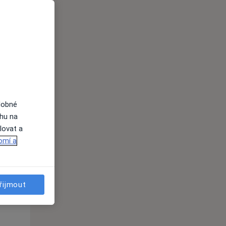
Út
St
Čt
n
11 Srpen
12 Srpen
13 Srpen
i
dobné
ahu na
lovat a
omí a
řijmout
Út
St
Čt
n
11 Srpen
12 Srpen
13 Srpen