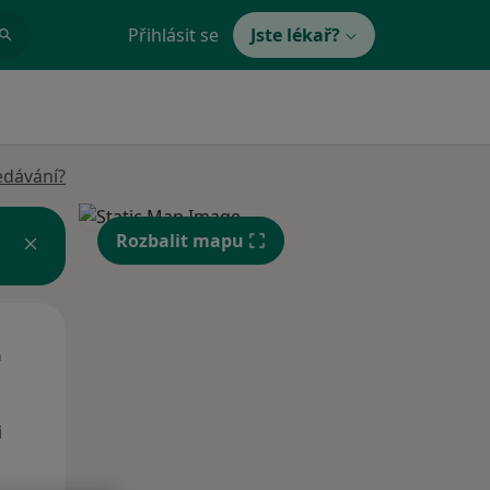
Přihlásit se
Jste lékař?
edávání?
Rozbalit mapu
Út
St
Čt
n
11 Srpen
12 Srpen
13 Srpen
i