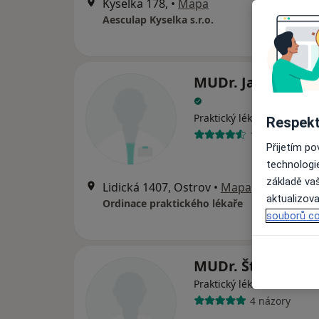
Kyselka 178,
•
Mapa
Aesculap Kyselka s.r.o.
MUDr. Jana Přero
Praktický lékař
Respekt
11 názorů
Přijetím p
technologi
základě vaš
Lidická 1407, Ostrov
•
Mapa
aktualizova
Ordinace praktického lékaře
souborů co
MUDr. Štefan Jiří
Praktický lékař
4 názory