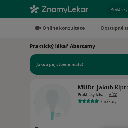
specializ
Online konzultace
Dostupné t
Praktický lékař Abertamy
Jakou pojišťovnu máte?
MUDr. Jakub Kipr
·
Více
Praktický lékař
2 názory