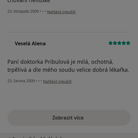
podle názoru uživatele Pacient
23. listopadu 2009
•
•
•
Nahlásit zneužití
Veselá Alena
V
Paní doktorka Pribulová je milá, ochotná,
trpělivá a dle mého soudu velice dobrá lékařka.
podle názoru uživatele Veselá Alena
23. června 2009
•
•
•
Nahlásit zneužití
Zobrazit více
výše uvedené názory