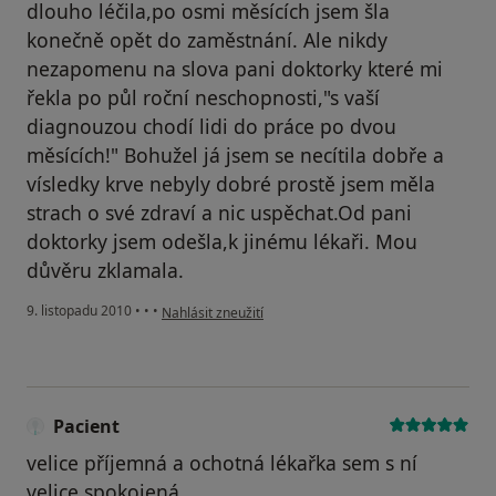
dlouho léčila,po osmi měsících jsem šla
konečně opět do zaměstnání. Ale nikdy
nezapomenu na slova pani doktorky které mi
řekla po půl roční neschopnosti,"s vaší
diagnouzou chodí lidi do práce po dvou
měsících!" Bohužel já jsem se necítila dobře a
vísledky krve nebyly dobré prostě jsem měla
strach o své zdraví a nic uspěchat.Od pani
doktorky jsem odešla,k jinému lékaři. Mou
důvěru zklamala.
podle názoru uživatele Pacient
9. listopadu 2010
•
•
•
Nahlásit zneužití
Pacient
velice příjemná a ochotná lékařka sem s ní
velice spokojená