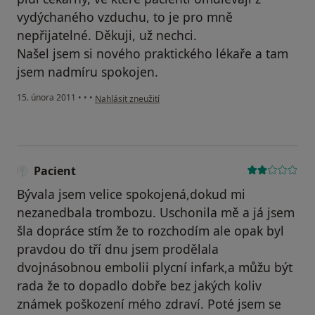
vydýchaného vzduchu, to je pro mně
nepřijatelné. Děkuji, už nechci.
Našel jsem si nového praktického lékaře a tam
jsem nadmíru spokojen.
podle názoru uživatele Pacient
15. února 2011
•
•
•
Nahlásit zneužití
Pacient
Bývala jsem velice spokojená,dokud mi
nezanedbala trombozu. Uschonila mě a já jsem
šla dopráce stím že to rozchodím ale opak byl
pravdou do tří dnu jsem prodělala
dvojnásobnou embolii plycní infark,a můžu být
rada že to dopadlo dobře bez jakých koliv
známek poškození mého zdraví. Poté jsem se