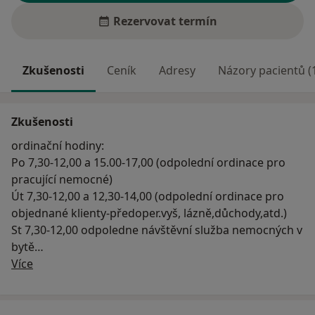
Rezervovat termín
Zkušenosti
Ceník
Adresy
Názory pacientů (
Zkušenosti
ordinační hodiny:
Po 7,30-12,00 a 15.00-17,00 (odpolední ordinace pro
pracující nemocné)
Út 7,30-12,00 a 12,30-14,00 (odpolední ordinace pro
objednané klienty-předoper.vyš, lázně,důchody,atd.)
St 7,30-12,00 odpoledne návštěvní služba nemocných v
bytě
O mně
Více
Čt ----- 14.-18,00 pro akutní stavy a pracující nemocné
Pá 7,30-12,30 odpoledne návštěvní služba nemocných
v bytě
Objednávka receptů, termínů prevent. prohlídek