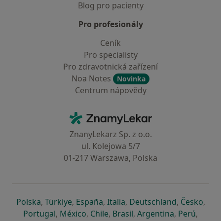
Blog pro pacienty
Pro profesionály
Ceník
Pro specialisty
Pro zdravotnická zařízení
Noa Notes
Novinka
Centrum nápovědy
Kontakt
ZnamyLekar - Hlavní stránka
ZnanyLekarz Sp. z o.o.
ul. Kolejowa 5/7
01-217 Warszawa, Polska
se otevře v nové záložce
se otevře v nové záložce
se otevře v nové záložce
se otevře v nové záložce
se otevře v 
se o
Polska
,
Türkiye
,
España
,
Italia
,
Deutschland
,
Česko
,
se otevře v nové záložce
se otevře v nové záložce
se otevře v nové záložce
se otevře v nové záložc
se otevře v 
se ote
Portugal
,
México
,
Chile
,
Brasil
,
Argentina
,
Perú
,