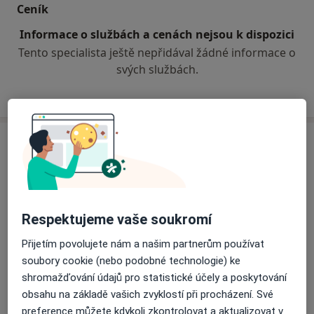
Ceník
možná elektronicky,e-mail:pribulova@quick.cz
Informace o službách a cenách nejsou k dispozici
Tento specialista ještě nepřidával žádné informace o
svých službách.
Adresa
MEDIPRIL s.r.o.
Hlavní 1380,
Ostrov
36301
Respektujeme vaše soukromí
Přiblížit mapu
se otevře v nové záložce
Přijetím povolujete nám a našim partnerům používat
soubory cookie (nebo podobné technologie) ke
Dostupnost
Na této adrese online kalendář není aktivní
shromažďování údajů pro statistické účely a poskytování
obsahu na základě vašich zvyklostí při procházení. Své
Co mám v takové situaci udělat?
preference můžete kdykoli zkontrolovat a aktualizovat v