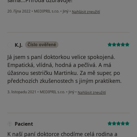
sama...Příroda uzdravuje!
podle názoru uživatele A.Š
20. října 2022
•
MEDIPRIL s.r.o.
•
Jiný
•
Nahlásit zneužití
K.J.
Číslo ověřené
K
Já jsem s paní doktorkou velice spokojená.
Empatická, vlídná, hodná a pečlivá. A má
úžasnou sestričku Martinku. Za mě super, po
předchozích zkušenostech s jiným praktikem.
podle názoru uživatele K.J.
3. listopadu 2021
•
MEDIPRIL s.r.o.
•
Jiný
•
Nahlásit zneužití
Pacient
K naší paní doktorce chodíme celá rodina a