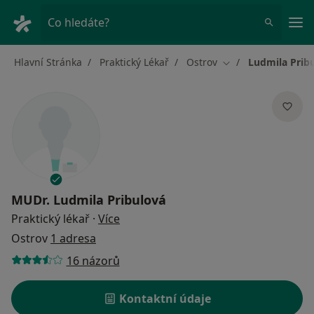
Hla
Co hledáte?
Hlavní Stránka
Praktický Lékař
Ostrov
Ludmila Prib
Změna města
MUDr.
Ludmila Pribulová
o specializacích
Praktický lékař
·
Více
Ostrov
1 adresa
16 názorů
Kontaktní údaje