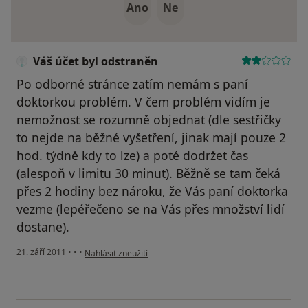
Ano
Ne
Váš účet byl odstraněn
Po odborné stránce zatím nemám s paní
doktorkou problém. V čem problém vidím je
nemožnost se rozumně objednat (dle sestřičky
to nejde na běžné vyšetření, jinak mají pouze 2
hod. týdně kdy to lze) a poté dodržet čas
(alespoň v limitu 30 minut). Běžně se tam čeká
přes 2 hodiny bez nároku, že Vás paní doktorka
vezme (lepéřečeno se na Vás přes množství lidí
dostane).
podle názoru uživatele Váš účet byl odstraněn
21. září 2011
•
•
•
Nahlásit zneužití