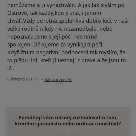
nemůžeme si ji vynachválit. A jak tak slyším po
Ostrově, tak každý,kdo ji zná,ji jenom
chválí.Vždy ochotná,spolehlivá,dobře léčí, v naší
velké rodině nikdy nic nezanedbala, nebo
nepoznala.Jsme s její péči nesmírně
spokojeni.Děkujeme za vynikající péči.
Když čtu ta negativní hodnocení,tak myslím, že
to píšou lidi, kteří jí neznají z praxe a že jsou to
lži.
podle názoru uživatele Pacient
8. listopadu 2011
•
•
•
Nahlásit zneužití
Pomáhají vám názory rozhodovat o tom,
kterého specialistu nebo ordinaci navštívit?