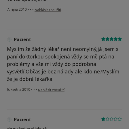
podle názoru uživatele Pacient
7. října 2010
•
•
•
Nahlásit zneužití
Pacient
Myslím že žádný lékař není neomylný,já jsem s
paní doktorkou spokojená vždy se mě ptá na
problémy a vše mi vždy do podrobna
vysvětlí.Občas je bez nálady ale kdo ne?Myslím
že je dobrá lékařka
podle názoru uživatele Pacient
6. května 2010
•
•
•
Nahlásit zneužití
Pacient
chování nelidské