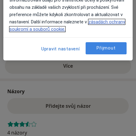
obsahu na základě vašich zvyklostí při procházení. Své
preference můžete kdykoli zkontrolovat a aktualizovat v
Přiblížit mapu
se otevře v nové záložce
nastavení. Další informace naleznete v
zásadách ochrany
soukromí a souborů cookie.
Dostupnost
Na této adrese online kalendář není aktivní
Co mám v takové situaci udělat?
Přijmout
Upravit nastavení
Více
o adrese
Názory
Přidejte svůj názor
4 názory