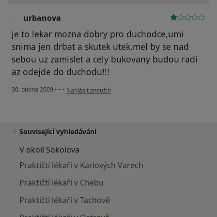
urbanova
U
je to lekar mozna dobry pro duchodce,umi
snima jen drbat a skutek utek.mel by se nad
sebou uz zamislet a cely bukovany budou radi
az odejde do duchodu!!!
podle názoru uživatele urbanova
30. dubna 2009
•
•
•
Nahlásit zneužití
Související vyhledávání
V okolí Sokolova
Praktičtí lékaři v Karlových Varech
Praktičtí lékaři v Chebu
Praktičtí lékaři v Tachově