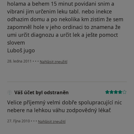
holama a behem 15 minut povidani snim a
vibrani jim určenim leku tabl. nebo inekce
odhazim domu a po nekolika km zistim že sem
zapomněl hole v jeho ordinaci to znamena že
umi určit diagnozu a určit lek a ješte pomoct
slovem
Luboš jugo
podle názoru uživatele Váš účet byl odstraněn
28. ledna 2011
•
•
•
Nahlásit zneužití
Váš účet byl odstraněn
Velice příjemný velmi dobře spolupracující nic
nebere na lehkou váhu zodpovědný lékař.
podle názoru uživatele Váš účet byl odstraněn
27. října 2010
•
•
•
Nahlásit zneužití