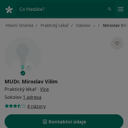
Hla
Co hledáte?
Hlavní Stránka
Praktický Lékař
Sokolov
Miroslav Vil
Změna města
MUDr.
Miroslav Vilím
o specializacích
Praktický lékař
·
Více
Sokolov
1 adresa
4 názory
Kontaktní údaje