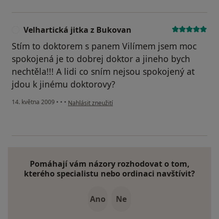
Velhartická jitka z Bukovan
V
Stím to doktorem s panem Vilímem jsem moc
spokojená je to dobrej doktor a jineho bych
nechtěla!!! A lidi co sním nejsou spokojený at
jdou k jinému doktorovy?
podle názoru uživatele Velhartická jitka z Bukovan
14. května 2009
•
•
•
Nahlásit zneužití
Pomáhají vám názory rozhodovat o tom,
kterého specialistu nebo ordinaci navštívit?
Ano
Ne