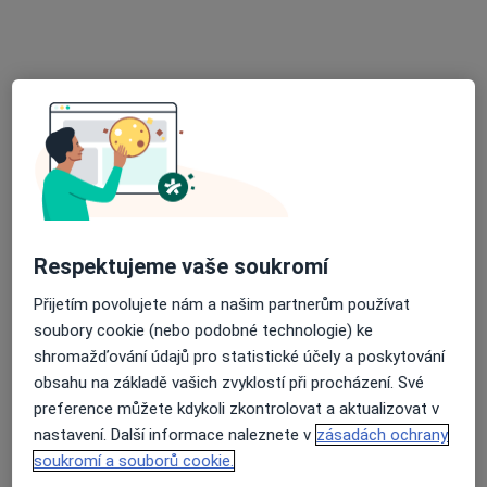
22 názorů
Msgr. B. Staška 265, Domažlice
•
Mapa
Praktický lékař pro dospělé
Tento specialista nenabízí online rezervaci termínu na této adrese.
Rezervovat termín
Respektujeme vaše soukromí
Přijetím povolujete nám a našim partnerům používat
soubory cookie (nebo podobné technologie) ke
shromažďování údajů pro statistické účely a poskytování
obsahu na základě vašich zvyklostí při procházení. Své
MUDr. Jaroslava Veruňková
preference můžete kdykoli zkontrolovat a aktualizovat v
Praktický lékař
nastavení. Další informace naleznete v
zásadách ochrany
19 názorů
soukromí a souborů cookie.