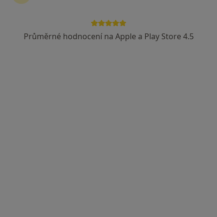
MUDr. Stanislav Šebek
Praktický lékař
Průměrné hodnocení na Apple a Play Store 4.5
1 názor
Dobrovského 254, Horšovský Týn
•
Mapa
Praktický lékař pro dospělé
Tento specialista nenabízí online rezervaci termínu na této adrese.
Rezervovat termín
MUDr. Radmila Pflugová Růžičk