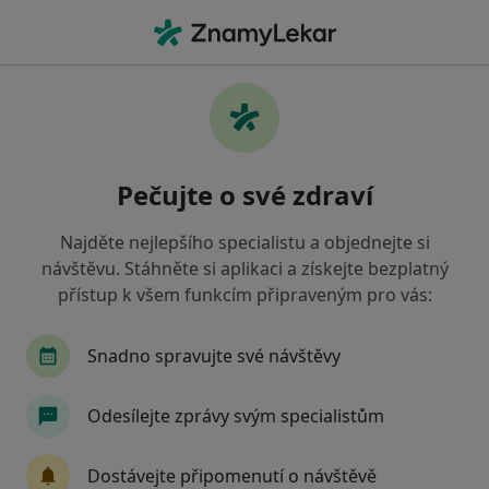
Hla
Praktický Lékař • Hostouň, plzeňský
Filtry
Mapa
Praktický lékař Hostouň
Pečujte o své zdraví
Jak řadíme výsledky vyhledávání?
Najděte nejlepšího specialistu a objednejte si
návštěvu. Stáhněte si aplikaci a získejte bezplatný
Jakou pojišťovnu máte?
přístup k všem funkcím připraveným pro vás:
Snadno spravujte své návštěvy
Odesílejte zprávy svým specialistům
Dostávejte připomenutí o návštěvě