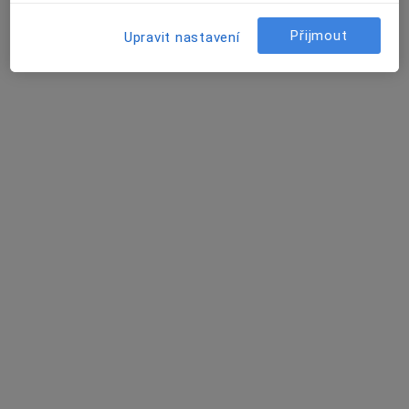
Kostelní 168, Domažlice
•
Mapa
Praktický lékař pro dospělé
Přijmout
Upravit nastavení
Tento specialista nenabízí online rezervaci termínu na této adrese.
Rezervovat termín
Michal Havlovic
Praktický lékař
9 názorů
Domažlice
•
Mapa
Ordinace