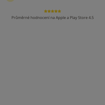
Průměrné hodnocení na Apple a Play Store 4.5
MUDr. Petr Schleiss
·
Více
Praktický lékař, Ostatní
3 názory
Skrétova 47, Plzeň
•
Mapa
MUDr.Petr Schleiss
Tento specialista nenabízí online rezervaci termínu na této adrese.
Rezervovat termín