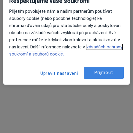
Respektujeme vaše soukromí
Přijetím povolujete nám a našim partnerům používat
soubory cookie (nebo podobné technologie) ke
shromažďování údajů pro statistické účely a poskytování
obsahu na základě vašich zvyklostí při procházení. Své
MUDr. Mikuláš Havlík
preference můžete kdykoli zkontrolovat a aktualizovat v
·
Více
Praktický lékař
nastavení. Další informace naleznete v
zásadách ochrany
316 názorů
soukromí a souborů cookie.
Jiřího z Poděbrad 188/7, Litoměřice
•
Mapa
MUDr. Mikuláš Havlík s.r.o.
Přijmout
Upravit nastavení
Běžný termín
600 Kč
Tento specialista nenabízí online rezervaci termínu na této adrese.
Rezervovat termín
Další specialisté ve vaší oblasti