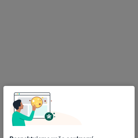
MUDr. Olga Javůrková
Praktický lékař
11 názorů
Palackého 259, Blovice
•
Mapa
Ordinace prakt. lékaře pro dospělé
Tento specialista nenabízí online rezervaci termínu na této adrese.
Rezervovat termín
K dispozici jsou specialisté
Tito specialisté se nacházejí mimo Plzeň, plzeňský, v
oblastech blízkých vašemu vyhledávání.