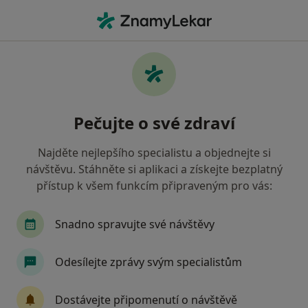
Hla
Praktický Lékař • Plzeň, plzeňský
Filtry
Mapa
Praktický lékař Plzeň
Pečujte o své zdraví
Jak řadíme výsledky vyhledávání?
Najděte nejlepšího specialistu a objednejte si
návštěvu. Stáhněte si aplikaci a získejte bezplatný
Jakou pojišťovnu máte?
přístup k všem funkcím připraveným pro vás:
Všeobecná zdravotní pojišťovna
Zdravotní poj
Snadno spravujte své návštěvy
Odesílejte zprávy svým specialistům
Dostávejte připomenutí o návštěvě