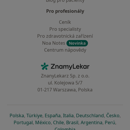
Blog pro pacienty
Pro profesionály
Ceník
Pro specialisty
Pro zdravotnická zařízení
Noa Notes
Novinka
Centrum nápovědy
Kontakt
ZnamyLekar - Hlavní stránka
ZnanyLekarz Sp. z o.o.
ul. Kolejowa 5/7
01-217 Warszawa, Polska
se otevře v nové záložce
se otevře v nové záložce
se otevře v nové záložce
se otevře v nové záložce
se otevře v 
se o
Polska
,
Türkiye
,
España
,
Italia
,
Deutschland
,
Česko
,
se otevře v nové záložce
se otevře v nové záložce
se otevře v nové záložce
se otevře v nové záložc
se otevře v 
se ote
Portugal
,
México
,
Chile
,
Brasil
,
Argentina
,
Perú
,
se otevře v nové záložce
Colombia