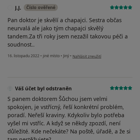
J.J.
Číslo ověřené
J
Pan doktor je skvělí a chapajci. Sestra občas
neurvalá ale jako tým chapajci skvělý
tandem.Za tři roky jsem nezažil takovou péči a
soudnost..
podle názoru uživatele J.J.
16. listopadu 2022
•
jiné místo
•
Jiný
•
Nahlásit zneužití
Váš účet byl odstraněn
S panem doktorem Šůchou jsem velmi
spokojen, je vstřícný, řeší konkrétní problém,
poradí. Neřeší kraviny. Kdykoliv bylo potřeba
vyšel mi vstříc. A když se někdy zpozdí, není
důležité. Kde nečekáte? Na poště, úřadě, a že si
tam nestěžujete?