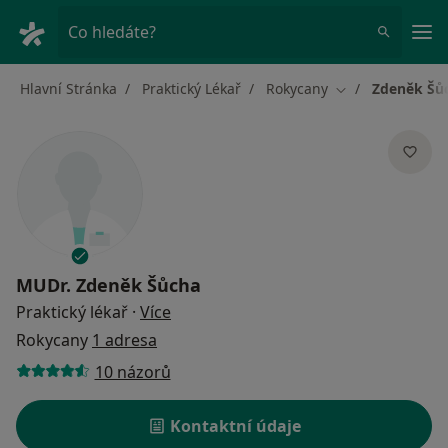
Hla
Co hledáte?
Hlavní Stránka
Praktický Lékař
Rokycany
Zdeněk Šů
Změna města
MUDr.
Zdeněk Šůcha
o specializacích
Praktický lékař
·
Více
Rokycany
1 adresa
10 názorů
Kontaktní údaje