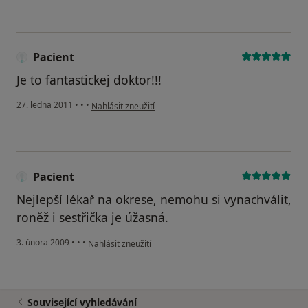
Pacient
Je to fantastickej doktor!!!
podle názoru uživatele Pacient
27. ledna 2011
•
•
•
Nahlásit zneužití
Pacient
Nejlepší lékař na okrese, nemohu si vynachválit,
roněž i sestřička je úžasná.
podle názoru uživatele Pacient
3. února 2009
•
•
•
Nahlásit zneužití
Související vyhledávání