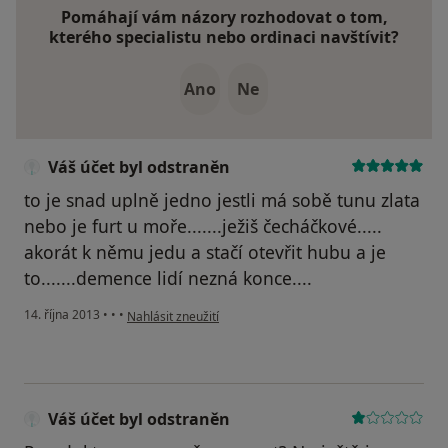
Pomáhají vám názory rozhodovat o tom,
kterého specialistu nebo ordinaci navštívit?
Ano
Ne
Váš účet byl odstraněn
to je snad uplně jedno jestli má sobě tunu zlata
nebo je furt u moře.......ježiš čecháčkové.....
akorát k němu jedu a stačí otevřit hubu a je
to.......demence lidí nezná konce....
podle názoru uživatele Váš účet byl odstraněn
14. října 2013
•
•
•
Nahlásit zneužití
Váš účet byl odstraněn