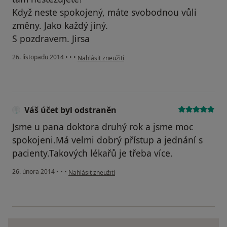
Když neste spokojený, máte svobodnou vůli
změny. Jako každý jiný.
S pozdravem. Jirsa
podle názoru uživatele Váš účet byl odstraněn
26. listopadu 2014
•
•
•
Nahlásit zneužití
Váš účet byl odstraněn
Jsme u pana doktora druhý rok a jsme moc
spokojeni.Má velmi dobrý přístup a jednání s
pacienty.Takových lékařů je třeba více.
podle názoru uživatele Váš účet byl odstraněn
26. února 2014
•
•
•
Nahlásit zneužití