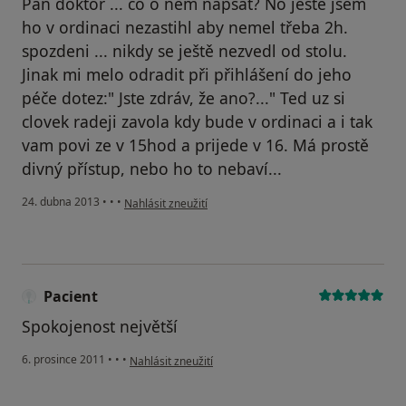
Pan doktor ... co o něm napsat? No ještě jsem
ho v ordinaci nezastihl aby nemel třeba 2h.
spozdeni ... nikdy se ještě nezvedl od stolu.
Jinak mi melo odradit při přihlášení do jeho
péče dotez:" Jste zdráv, že ano?..." Ted uz si
clovek radeji zavola kdy bude v ordinaci a i tak
vam povi ze v 15hod a prijede v 16. Má prostě
divný přístup, nebo ho to nebaví...
podle názoru uživatele Váš účet byl odstraněn
24. dubna 2013
•
•
•
Nahlásit zneužití
Pacient
Spokojenost největší
podle názoru uživatele Pacient
6. prosince 2011
•
•
•
Nahlásit zneužití