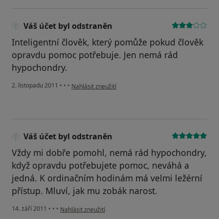
Váš účet byl odstraněn
Inteligentní člověk, který pomůže pokud člověk
opravdu pomoc potřebuje. Jen nemá rád
hypochondry.
podle názoru uživatele Váš účet byl odstraněn
2. listopadu 2011
•
•
•
Nahlásit zneužití
Váš účet byl odstraněn
Vždy mi dobře pomohl, nemá rád hypochondry,
když opravdu potřebujete pomoc, neváhá a
jedná. K ordinačním hodinám má velmi ležérní
přístup. Mluví, jak mu zobák narost.
podle názoru uživatele Váš účet byl odstraněn
14. září 2011
•
•
•
Nahlásit zneužití