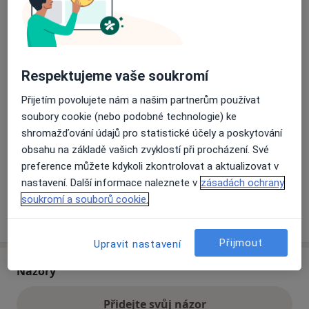
Přiblížit mapu
se otevře v nové záložce
Respektujeme vaše soukromí
Dostupnost
Na této adrese online kalendář není aktivní
Co mám v takové situaci udělat?
Přijetím povolujete nám a našim partnerům používat
soubory cookie (nebo podobné technologie) ke
shromažďování údajů pro statistické účely a poskytování
Způsoby platby (soukromé návštěvy)
obsahu na základě vašich zvyklostí při procházení. Své
Na teto adrese lékař přijímá pacienty na pojišťovnu
preference můžete kdykoli zkontrolovat a aktualizovat v
Detaily
nastavení. Další informace naleznete v
zásadách ochrany
soukromí a souborů cookie.
Více
o adrese
Přijmout
Upravit nastavení
Názory
Přidejte svůj názor