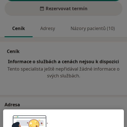
Rezervovat termín
Ceník
Adresy
Názory pacientů (10)
Ceník
Informace o službách a cenách nejsou k dispozici
Tento specialista ještě nepřidával žádné informace o
svých službách.
Adresa
Ambulance prakt. lékaře pro dospělé
Vokáčova 1017,
Rokycany
33701