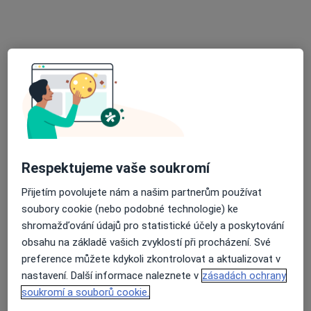
Praktický lékař
12 názorů
Adresa 1
Adresa 2
Ústav sociální péče, Suchomasty
•
Mapa
Ordinace PL pro dospělé
Tento specialista nenabízí online rezervaci termínu na této adrese.
Rezervovat termín
Respektujeme vaše soukromí
Přijetím povolujete nám a našim partnerům používat
soubory cookie (nebo podobné technologie) ke
shromažďování údajů pro statistické účely a poskytování
obsahu na základě vašich zvyklostí při procházení. Své
preference můžete kdykoli zkontrolovat a aktualizovat v
nastavení. Další informace naleznete v
zásadách ochrany
soukromí a souborů cookie.