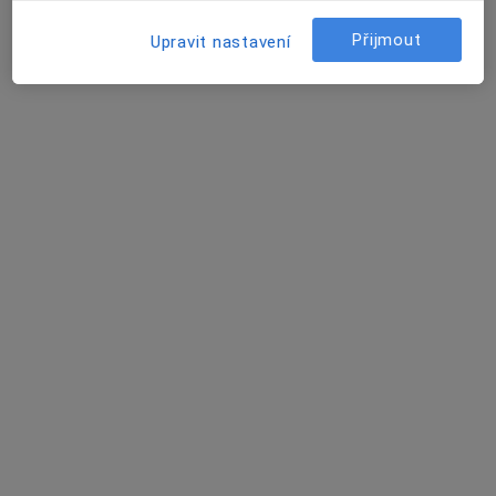
MUDr. Lubomír Flemr
Přijmout
Upravit nastavení
Praktický lékař
10 názorů
č.d. 68, Žebrák
•
Mapa
Ordinace PL pro dospělé
Tento specialista nenabízí online rezervaci termínu na této adrese.
Rezervovat termín
MUDr. Alena Vyšatová