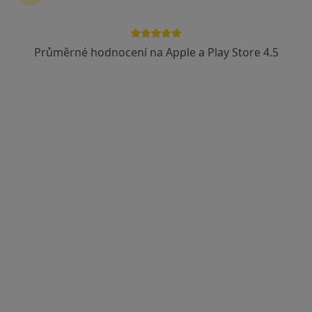
Průměrné hodnocení na Apple a Play Store 4.5
MUDr. Jana Králová
Praktický lékař
Masarykovo nám. 41, Zbiroh, Zbiroh
•
Mapa
Kramedic
Tento specialista nenabízí online rezervaci termínu na této adrese.
Rezervovat termín