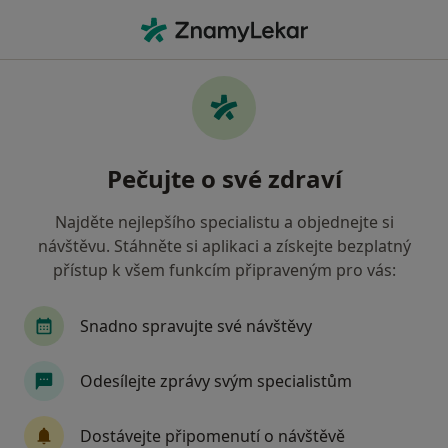
Hla
Praktický Lékař • Hořovice, středočeský
Filtry
Mapa
Praktický lékař Hořovice
Pečujte o své zdraví
Jak řadíme výsledky vyhledávání?
Najděte nejlepšího specialistu a objednejte si
návštěvu. Stáhněte si aplikaci a získejte bezplatný
Jakou pojišťovnu máte?
přístup k všem funkcím připraveným pro vás:
Zdravotní pojišťovna ministerstva vnitra ČR
O
Snadno spravujte své návštěvy
Odesílejte zprávy svým specialistům
Dostávejte připomenutí o návštěvě