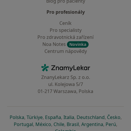
Blog pro pacienty
Pro profesionály
Ceník
Pro specialisty
Pro zdravotnická zařízení
Noa Notes
Novinka
Centrum nápovědy
Kontakt
ZnamyLekar - Hlavní stránka
ZnanyLekarz Sp. z o.o.
ul. Kolejowa 5/7
01-217 Warszawa, Polska
se otevře v nové záložce
se otevře v nové záložce
se otevře v nové záložce
se otevře v nové záložce
se otevře v 
se o
Polska
,
Türkiye
,
España
,
Italia
,
Deutschland
,
Česko
,
se otevře v nové záložce
se otevře v nové záložce
se otevře v nové záložce
se otevře v nové záložc
se otevře v 
se ote
Portugal
,
México
,
Chile
,
Brasil
,
Argentina
,
Perú
,