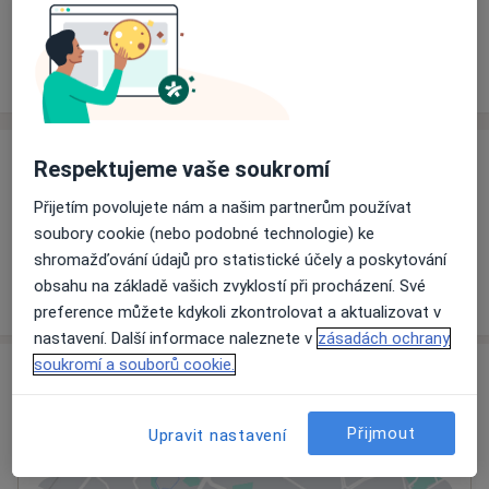
Rezervovat termín
Ceník
Adresy
Názory pacientů
Ceník
Respektujeme vaše soukromí
Informace o službách a cenách nejsou k dispozici
Přijetím povolujete nám a našim partnerům používat
Tento specialista ještě nepřidával žádné informace o
soubory cookie (nebo podobné technologie) ke
svých službách.
shromažďování údajů pro statistické účely a poskytování
obsahu na základě vašich zvyklostí při procházení. Své
preference můžete kdykoli zkontrolovat a aktualizovat v
nastavení. Další informace naleznete v
zásadách ochrany
soukromí a souborů cookie.
Adresa
Ordinace
Přijmout
Upravit nastavení
Hořovice