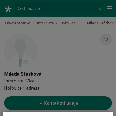
Hla
Co hledáte?
Hlavní Stránka
Internista
Hořovice
Milada Stárková
Změna města
Milada Stárková
o specializacích
Internista
·
Více
Hořovice
1 adresa
Kontaktní údaje