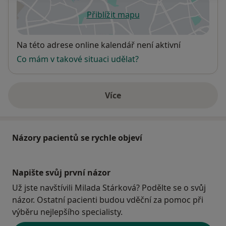
Přiblížit mapu
se otevře v nové záložce
Dostupnost
Na této adrese online kalendář není aktivní
Co mám v takové situaci udělat?
Více
o adrese
Názory pacientů se rychle objeví
Napište svůj první názor
Už jste navštívili Milada Stárková? Podělte se o svůj
názor. Ostatní pacienti budou vděční za pomoc při
výběru nejlepšího specialisty.