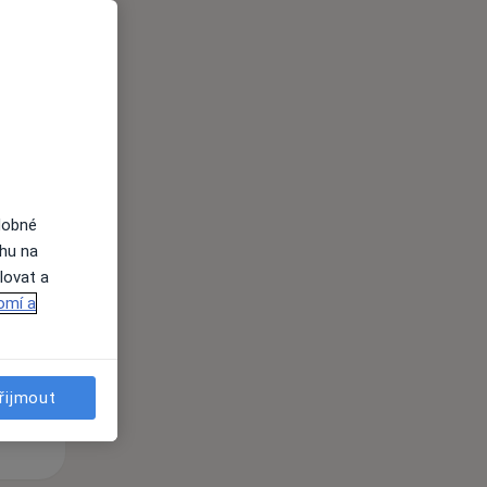
i
dobné
Út
St
Čt
ahu na
n
11 Srpen
12 Srpen
13 Srpen
lovat a
omí a
i
řijmout