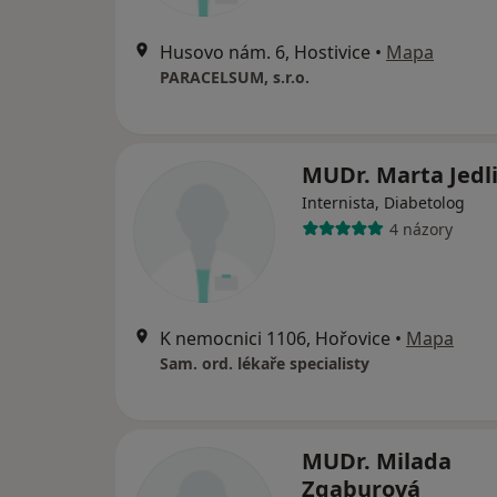
Husovo nám. 6, Hostivice
•
Mapa
PARACELSUM, s.r.o.
MUDr. Marta Jedl
Internista, Diabetolog
4 názory
K nemocnici 1106, Hořovice
•
Mapa
Sam. ord. lékaře specialisty
MUDr. Milada
Zgaburová