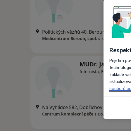
Politických vězňů 40, Beroun
•
Mapa
Medicentrum Beroun, spol. s r.o.
Respekt
Přijetím p
MUDr. Jan Hnízdi
technologi
Internista, Fyzioterapeut
základě vaš
aktualizova
souborů co
Na Vyhlídce 582, Dobřichovice
•
Mapa
Centrum komplexní péče s.r.o.