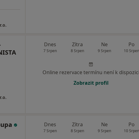
.o.
-
Dnes
Zítra
Ne
Po
NISTA
7 Srpen
8 Srpen
9 Srpen
10 Srpe
Online rezervace termínu není k dispozic
Zobrazit profil
.o.
oupa
Dnes
Zítra
Ne
Po
7 Srpen
8 Srpen
9 Srpen
10 Srpe