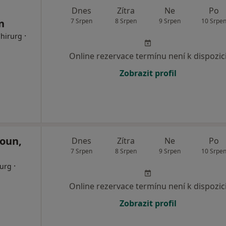
Dnes
Zítra
Ne
Po
n
7 Srpen
8 Srpen
9 Srpen
10 Srpe
·
Chirurg
Online rezervace termínu není k dispozic
Zobrazit profil
oun,
Dnes
Zítra
Ne
Po
7 Srpen
8 Srpen
9 Srpen
10 Srpe
·
rurg
Online rezervace termínu není k dispozic
Zobrazit profil