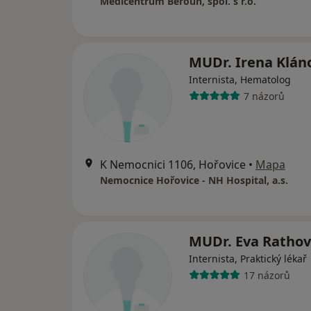
Medicentrum Beroun, spol. s r.o.
MUDr. Irena Klán
Internista, Hematolog
7 názorů
K Nemocnici 1106, Hořovice
•
Mapa
Nemocnice Hořovice - NH Hospital, a.s.
MUDr. Eva Ratho
Internista, Praktický lékař
17 názorů