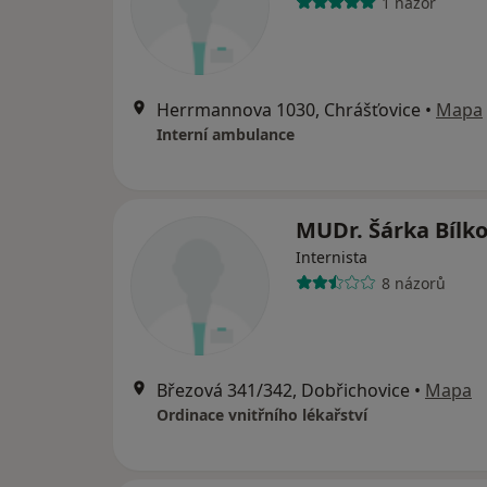
1 názor
Herrmannova 1030, Chrášťovice
•
Mapa
Interní ambulance
MUDr. Šárka Bílk
Internista
8 názorů
Březová 341/342, Dobřichovice
•
Mapa
Ordinace vnitřního lékařství