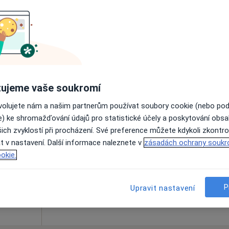
Online rezervace termínu není k dispozic
Rezervovat termín
ujeme vaše soukromí
ovolujete nám a našim partnerům používat soubory cookie (nebo po
l
Dnes
Zítra
Ne
Po
e) ke shromažďování údajů pro statistické účely a poskytování obs
7 Srpen
8 Srpen
9 Srpen
10 Srpe
ich zvyklostí při procházení. Své preference můžete kdykoli zkontro
t v nastavení. Další informace naleznete v
zásadách ochrany soukr
okie.
Online rezervace termínu není k dispozic
Rezervovat termín
P
Upravit nastavení