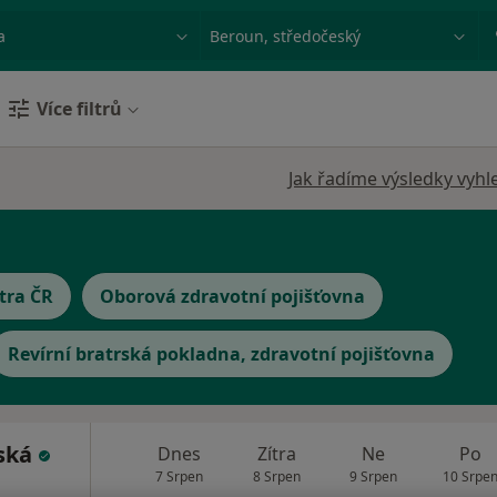
ace, nemoc nebo příjmení
Město nebo region
Více filtrů
Jak řadíme výsledky vyhl
tra ČR
Oborová zdravotní pojišťovna
Revírní bratrská pokladna, zdravotní pojišťovna
vská
Dnes
Zítra
Ne
Po
7 Srpen
8 Srpen
9 Srpen
10 Srpe