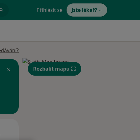
Přihlásit se
Jste lékař?
edávání?
Rozbalit mapu
Út
St
Čt
n
11 Srpen
12 Srpen
13 Srpen