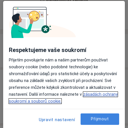
Rezervovat termín
Zkušenosti
Ceník
Adresy
Názory pacientů
Zkušenosti
Respektujeme vaše soukromí
Pacienti, které ošetřuji
Dospělí (Pouze na některých adresách)
Přijetím povolujete nám a našim partnerům používat
soubory cookie (nebo podobné technologie) ke
shromažďování údajů pro statistické účely a poskytování
Ceník
obsahu na základě vašich zvyklostí při procházení. Své
preference můžete kdykoli zkontrolovat a aktualizovat v
Informace o službách a cenách nejsou k dispozici
nastavení. Další informace naleznete v
zásadách ochrany
Tento specialista ještě nepřidával žádné informace o
soukromí a souborů cookie.
svých službách.
Přijmout
Upravit nastavení