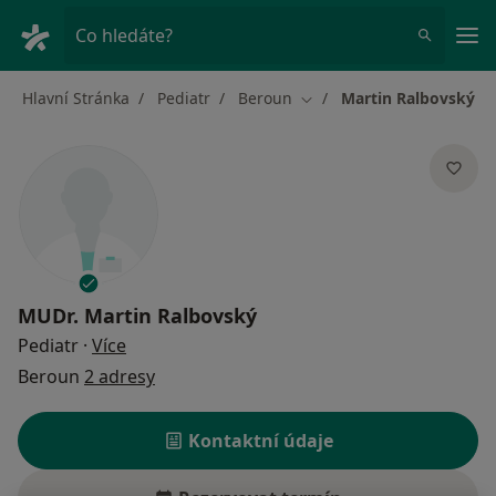
Hla
Co hledáte?
Hlavní Stránka
Pediatr
Beroun
Martin Ralbovský
Změna města
MUDr.
Martin Ralbovský
o specializacích
Pediatr
·
Více
Beroun
2 adresy
Kontaktní údaje