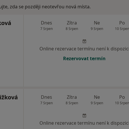
ujte, zda se později neotevřou nová místa.
ková
Dnes
Zítra
Ne
Po
7 Srpen
8 Srpen
9 Srpen
10 Srpe
Online rezervace termínu není k dispozic
Rezervovat termín
ižková
Dnes
Zítra
Ne
Po
7 Srpen
8 Srpen
9 Srpen
10 Srpe
Online rezervace termínu není k dispozic