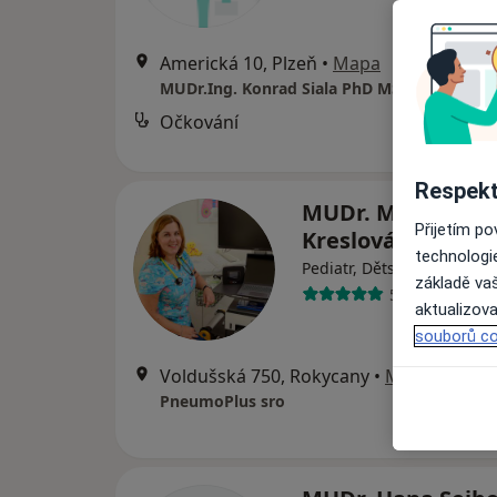
Americká 10, Plzeň
•
Mapa
MUDr.Ing. Konrad Siala PhD MSc.
Očkování
Respekt
MUDr. Marcela
Přijetím p
Kreslová, PhD
technologi
Pediatr, Dětský pneumolo
základě vaš
5 názorů
aktualizova
souborů co
Voldušská 750, Rokycany
•
Mapa
PneumoPlus sro