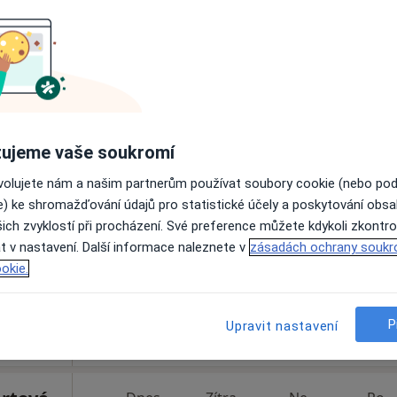
Rezervovat termín
100 Kč
ujeme vaše soukromí
Dnes
Zítra
Ne
Po
ovolujete nám a našim partnerům používat soubory cookie (nebo po
7 Srpen
8 Srpen
9 Srpen
10 Srpe
e) ke shromažďování údajů pro statistické účely a poskytování obs
g
ich zvyklostí při procházení. Své preference můžete kdykoli zkontro
t v nastavení. Další informace naleznete v
Online rezervace termínu není k dispozic
zásadách ochrany soukr
okie.
Rezervovat termín
P
Upravit nastavení