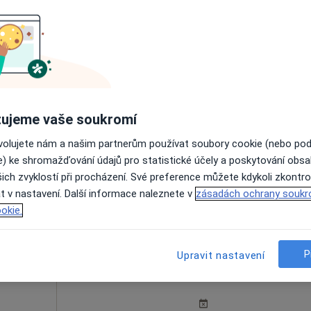
avová
Dnes
Zítra
Ne
Po
7 Srpen
8 Srpen
9 Srpen
10 Srpe
ujeme vaše soukromí
Online rezervace termínu není k dispozic
ovolujete nám a našim partnerům používat soubory cookie (nebo po
e) ke shromažďování údajů pro statistické účely a poskytování obs
Rezervovat termín
ich zvyklostí při procházení. Své preference můžete kdykoli zkontro
t v nastavení. Další informace naleznete v
zásadách ochrany soukr
okie.
P
Upravit nastavení
Dnes
Zítra
Ne
Po
7 Srpen
8 Srpen
9 Srpen
10 Srpe