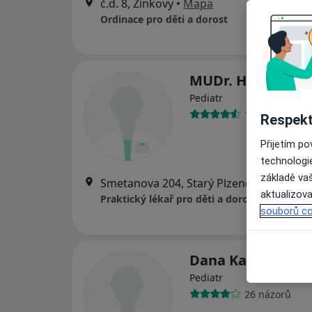
č.d. 8, Žinkovy
•
Mapa
Ordinace pro děti a dorost
MUDr. Hana Václ
Pediatr
17 názorů
Respekt
Přijetím p
technologi
základě vaš
Smetanova 204, Starý Plzenec
•
Mapa
aktualizova
Praktický lékař pro děti a dorost
souborů co
Dana Kabzanová
Pediatr
26 názorů