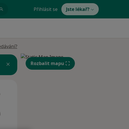
Přihlásit se
Jste lékař?
edávání?
Rozbalit mapu
Út
St
Čt
n
11 Srpen
12 Srpen
13 Srpen
i