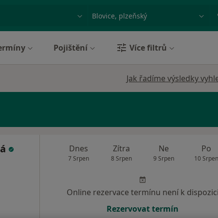
ace, nemoc nebo příjmení
Město nebo region
ermíny
Pojištění
Více filtrů
Jak řadíme výsledky vyhl
bá
Dnes
Zítra
Ne
Po
7 Srpen
8 Srpen
9 Srpen
10 Srpe
Online rezervace termínu není k dispozic
Rezervovat termín