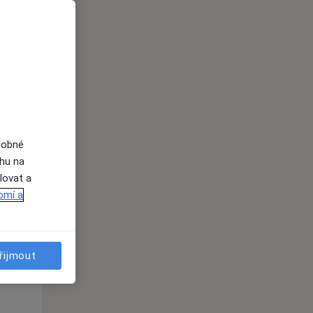
Út
St
Čt
n
11 Srpen
12 Srpen
13 Srpen
i
dobné
ahu na
lovat a
omí a
řijmout
Út
St
Čt
n
11 Srpen
12 Srpen
13 Srpen