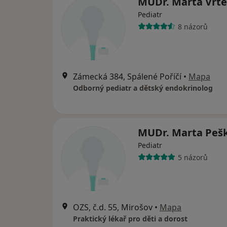
MUDr. Marta Vrtě
Pediatr
8 názorů
Zámecká 384, Spálené Poříčí
•
Mapa
Odborný pediatr a dětský endokrinolog
MUDr. Marta Peš
Pediatr
5 názorů
OZS, č.d. 55, Mirošov
•
Mapa
Praktický lékař pro děti a dorost