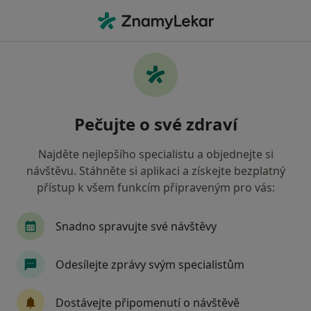
Hla
Pediatr • Stříbro, plzeňský
Filtry
Mapa
Pediatr Stříbro
Pečujte o své zdraví
Jak řadíme výsledky vyhledávání?
Najděte nejlepšího specialistu a objednejte si
návštěvu. Stáhněte si aplikaci a získejte bezplatný
Jakou pojišťovnu máte?
přístup k všem funkcím připraveným pro vás:
Oborová zdravotní pojišťovna
Snadno spravujte své návštěvy
Odesílejte zprávy svým specialistům
Dostávejte připomenutí o návštěvě