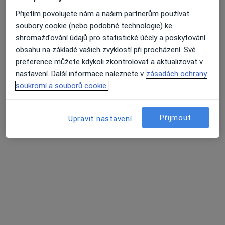
MUDr. Marie Smereková
Přijetím povolujete nám a našim partnerům používat
Pediatr
soubory cookie (nebo podobné technologie) ke
13 názorů
shromažďování údajů pro statistické účely a poskytování
Masarykovo náměstí, Nýřany
•
Mapa
obsahu na základě vašich zvyklostí při procházení. Své
Praktický lékař pro děti a dorost
preference můžete kdykoli zkontrolovat a aktualizovat v
Tento specialista nenabízí online rezervaci termínu na této adrese.
nastavení. Další informace naleznete v
zásadách ochrany
soukromí a souborů cookie.
Rezervovat termín
Přijmout
Upravit nastavení
K dispozici jsou online konzultace
Specialisté ve vaší oblasti nenabízí osobní návštěvy.
Zkuste místo toho online konzultace.