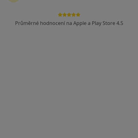
MUDr. Miluše Procházková
Pediatr
Průměrné hodnocení na Apple a Play Store 4.5
6 názorů
Hlavní 263, Mariánské Lázně
•
Mapa
Ordinace pro děti a dorost
Tento specialista nenabízí online rezervaci termínu na této adrese.
Rezervovat termín
MUDr. Věra Hroudová