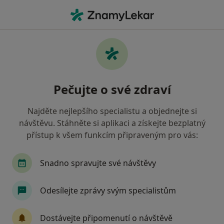
Hla
Pediatr • Planá, plzeňský
Filtry
Mapa
Pediatr Planá
Pečujte o své zdraví
Jak řadíme výsledky vyhledávání?
Najděte nejlepšího specialistu a objednejte si
návštěvu. Stáhněte si aplikaci a získejte bezplatný
Jakou pojišťovnu máte?
přístup k všem funkcím připraveným pro vás:
Snadno spravujte své návštěvy
Odesílejte zprávy svým specialistům
Dostávejte připomenutí o návštěvě