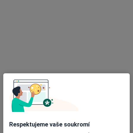
2 názory
Chodská 4, Planá
•
Mapa
Praktický lékař pro děti a dorost
Tento specialista nenabízí online rezervaci termínu na této adrese.
Rezervovat termín
K dispozici jsou online konzultace
Specialisté ve vaší oblasti nenabízí osobní návštěvy.
Zkuste místo toho online konzultace.
Respektujeme vaše soukromí