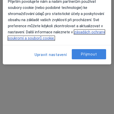
Přijetím povolujete nám a našim partnerům používat
soubory cookie (nebo podobné technologie) ke
MUDr. Martina Matulová
shromažďování údajů pro statistické účely a poskytování
·
Více
Pediatr
obsahu na základě vašich zvyklostí při procházení. Své
12 názorů
preference můžete kdykoli zkontrolovat a aktualizovat v
Tento specialista nenabízí online rezervaci termínu na této adrese.
nastavení. Další informace naleznete v
zásadách ochrany
soukromí a souborů cookie.
Rezervovat termín
Přijmout
Upravit nastavení
MUDr. Daniela Ondřichová Nováková
Pediatr
17 názorů