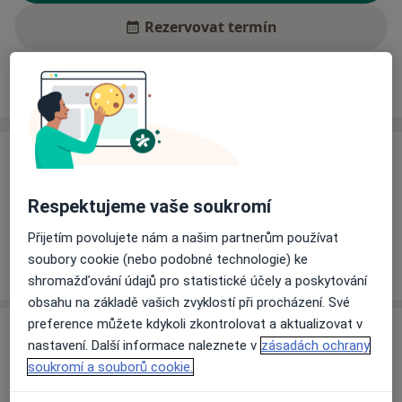
Rezervovat termín
Ceník
Adresy
Názory pacientů (2)
Ceník
Informace o službách a cenách nejsou k dispozici
Respektujeme vaše soukromí
Tento specialista ještě nepřidával žádné informace o
Přijetím povolujete nám a našim partnerům používat
svých službách.
soubory cookie (nebo podobné technologie) ke
shromažďování údajů pro statistické účely a poskytování
obsahu na základě vašich zvyklostí při procházení. Své
preference můžete kdykoli zkontrolovat a aktualizovat v
Adresa
nastavení. Další informace naleznete v
zásadách ochrany
soukromí a souborů cookie.
Ordinace
Planá