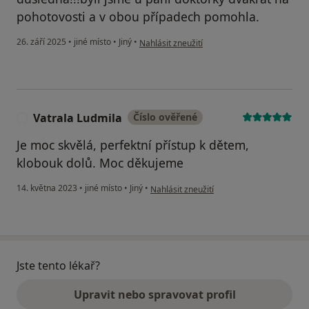
pohotovosti a v obou případech pomohla.
podle názoru uživatele Váš účet byl odstran
26. září 2025
•
jiné místo
•
Jiný
•
Nahlásit zneužití
Vatrala Ludmila
Číslo ověřené
V
Je moc skvělá, perfektní přístup k dětem,
klobouk dolů. Moc děkujeme
podle názoru uživatele Vatrala Ludmila
14. května 2023
•
jiné místo
•
Jiný
•
Nahlásit zneužití
Jste tento lékař?
Upravit nebo spravovat profil