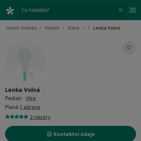
Hla
Co hledáte?
Hlavní Stránka
Pediatr
Planá
Lenka Volná
Změna města
Lenka Volná
o specializacích
Pediatr
·
Více
Planá
1 adresa
2 názory
Kontaktní údaje