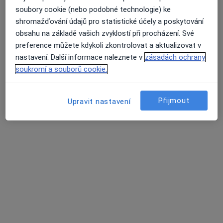
soubory cookie (nebo podobné technologie) ke
shromažďování údajů pro statistické účely a poskytování
obsahu na základě vašich zvyklostí při procházení. Své
MUDr. Martina Matulová
preference můžete kdykoli zkontrolovat a aktualizovat v
·
Více
Pediatr
nastavení. Další informace naleznete v
zásadách ochrany
12 názorů
soukromí a souborů cookie.
Tento specialista nenabízí online rezervaci termínu na této adrese.
Přijmout
Upravit nastavení
Rezervovat termín
MUDr. Daniela Ondřichová Nováková