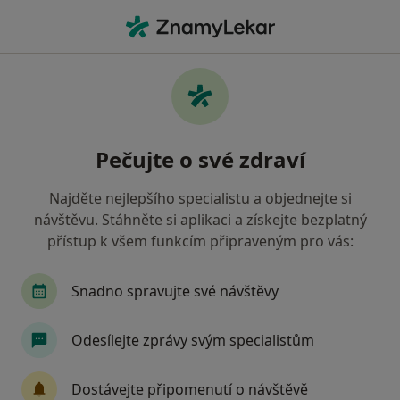
Hla
Pediatr • Cheb, karlovarský
Filtry
Mapa
Pediatr Cheb
Pečujte o své zdraví
Jak řadíme výsledky vyhledávání?
Najděte nejlepšího specialistu a objednejte si
návštěvu. Stáhněte si aplikaci a získejte bezplatný
Jakou pojišťovnu máte?
přístup k všem funkcím připraveným pro vás:
Zdravotní pojišťovna ministerstva vnitra ČR
O
Snadno spravujte své návštěvy
Odesílejte zprávy svým specialistům
Dostávejte připomenutí o návštěvě