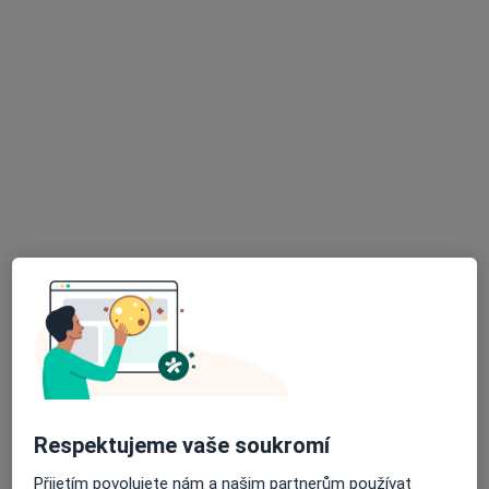
MUDr. Libuše Lavičková
Pediatr
11 názorů
Palackého 1615, Aš
•
Mapa
Ordinace pro děti a dorost
Tento specialista nenabízí online rezervaci termínu na této adrese.
Rezervovat termín
K dispozici jsou online konzultace
Specialisté ve vaší oblasti nenabízí osobní návštěvy.
Zkuste místo toho online konzultace.
Respektujeme vaše soukromí
Přijetím povolujete nám a našim partnerům používat