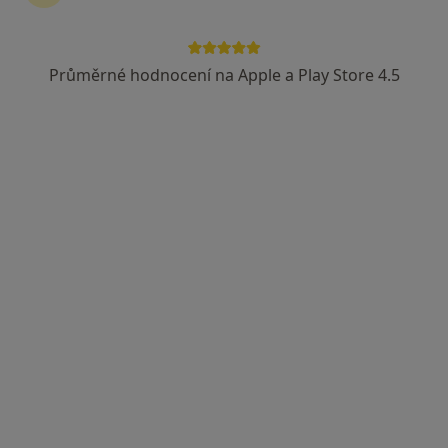
Průměrné hodnocení na Apple a Play Store 4.5
MUDr. Věra Hroudová
Pediatr
12 názorů
náměstí Republiky 2, Lázně Kynžvart
•
Mapa
Praktický lékař pro děti a dorost
Tento specialista nenabízí online rezervaci termínu na této adrese.
Rezervovat termín