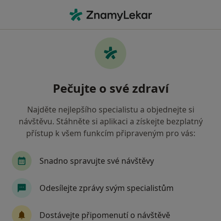
Hla
Pediatr • Ostrov, karlovarský
Filtry
Mapa
Pediatr Ostrov
Pečujte o své zdraví
Jak řadíme výsledky vyhledávání?
Najděte nejlepšího specialistu a objednejte si
návštěvu. Stáhněte si aplikaci a získejte bezplatný
Jakou pojišťovnu máte?
přístup k všem funkcím připraveným pro vás:
Zdravotní pojišťovna ministerstva vnitra ČR
Snadno spravujte své návštěvy
Odesílejte zprávy svým specialistům
Dostávejte připomenutí o návštěvě