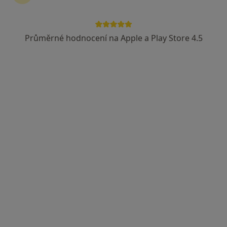
Průměrné hodnocení na Apple a Play Store 4.5
MUDr. Zdeněk Zýka
Pediatr
16 názorů
U nemocnice 1161, Ostrov
•
Mapa
Nemocnice Ostrov
Tento specialista nenabízí online rezervaci termínu na této adrese.
Rezervovat termín