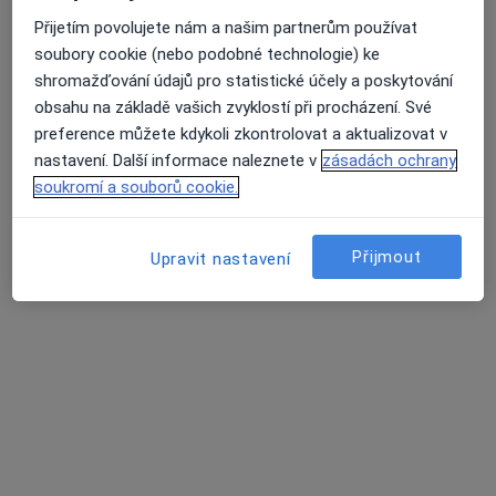
Přijetím povolujete nám a našim partnerům používat
soubory cookie (nebo podobné technologie) ke
MUDr. Martina Matulová
shromažďování údajů pro statistické účely a poskytování
·
Více
Pediatr
obsahu na základě vašich zvyklostí při procházení. Své
12 názorů
preference můžete kdykoli zkontrolovat a aktualizovat v
nastavení. Další informace naleznete v
zásadách ochrany
Tento specialista nenabízí online rezervaci termínu na této adrese.
soukromí a souborů cookie.
Rezervovat termín
Přijmout
Upravit nastavení
MUDr. Daniela Ondřichová Nováková
Pediatr