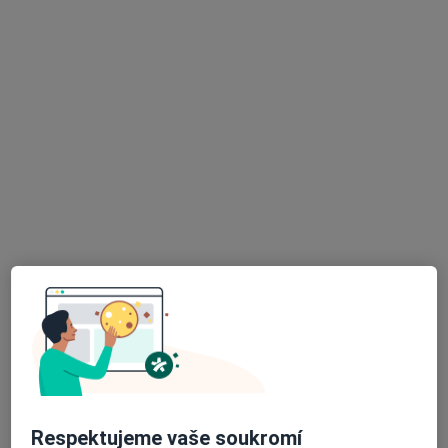
·
Více
Pediatr
12 názorů
Tovární 600, Chodov
•
Mapa
Poliklinika
Tento specialista nenabízí online rezervaci termínu na této adrese.
Rezervovat termín
K dispozici jsou online konzultace
Specialisté ve vaší oblasti nenabízí osobní návštěvy.
Zkuste místo toho online konzultace.
Respektujeme vaše soukromí