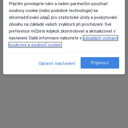
Přijetím povolujete nám a našim partnerům používat
soubory cookie (nebo podobné technologie) ke
MUDr. Martina Matulová
shromažďování údajů pro statistické účely a poskytování
obsahu na základě vašich zvyklostí při procházení. Své
·
Více
Pediatr
preference můžete kdykoli zkontrolovat a aktualizovat v
12 názorů
nastavení. Další informace naleznete v
zásadách ochrany
Tento specialista nenabízí online rezervaci termínu na této adrese.
soukromí a souborů cookie.
Rezervovat termín
Přijmout
Upravit nastavení
MUDr. Daniela Ondřichová Nováková
Pediatr