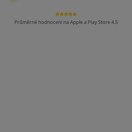
Průměrné hodnocení na Apple a Play Store 4.5
MUDr. Jarmila Dobiášová
Pediatr
6 názorů
Golovinova 1559, Kadaň
•
Mapa
Ord.prakt. lékaře pro děti a dorost
Tento specialista nenabízí online rezervaci termínu na této adrese.
Rezervovat termín