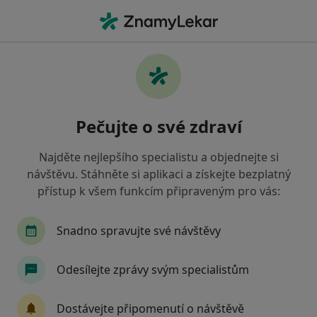
Hla
Pediatr • Kadaň, ústecký
Filtry
Mapa
Pediatr Kadaň
Pečujte o své zdraví
Jak řadíme výsledky vyhledávání?
Najděte nejlepšího specialistu a objednejte si
návštěvu. Stáhněte si aplikaci a získejte bezplatný
Jakou pojišťovnu máte?
přístup k všem funkcím připraveným pro vás:
Zdravotní pojišťovna ministerstva vnitra ČR
O
Snadno spravujte své návštěvy
Odesílejte zprávy svým specialistům
Dostávejte připomenutí o návštěvě