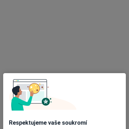
MUDr. Marie Hájková
Pediatr
ÚSP - Dvořákova 1128, Kadaň
•
Mapa
Ord.prakt. lékaře pro děti a dorost
Tento specialista nenabízí online rezervaci termínu na této adrese.
Rezervovat termín
K dispozici jsou online konzultace
Specialisté ve vaší oblasti nenabízí osobní návštěvy.
Zkuste místo toho online konzultace.
Respektujeme vaše soukromí