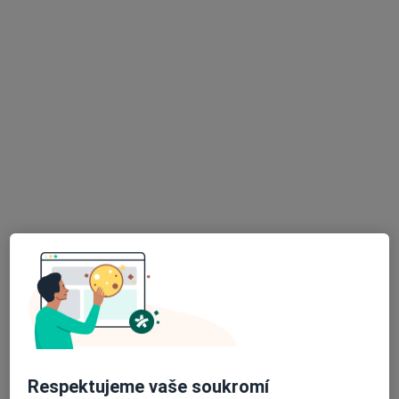
·
Více
Pediatr, Praktický lékař
8 názorů
Hornická 250, Meziboří
•
Mapa
Ordinace praktického dětského lékaře MUDr. Evy Kutnerové
Tento specialista nenabízí online rezervaci termínu na této adrese.
Rezervovat termín
K dispozici jsou online konzultace
Specialisté ve vaší oblasti nenabízí osobní návštěvy.
Zkuste místo toho online konzultace.
Respektujeme vaše soukromí