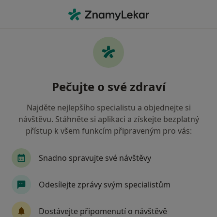
Hla
Pediatr • Duchcov, ústecký
Filtry
Mapa
Pediatr Duchcov
Pečujte o své zdraví
Jak řadíme výsledky vyhledávání?
Najděte nejlepšího specialistu a objednejte si
návštěvu. Stáhněte si aplikaci a získejte bezplatný
Jakou pojišťovnu máte?
přístup k všem funkcím připraveným pro vás:
Zdravotní pojišťovna ministerstva vnitra ČR
O
Snadno spravujte své návštěvy
Odesílejte zprávy svým specialistům
Dostávejte připomenutí o návštěvě