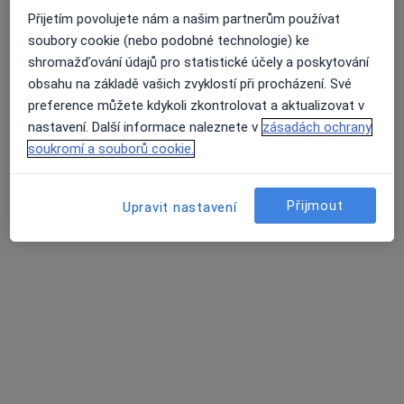
Přijetím povolujete nám a našim partnerům používat
soubory cookie (nebo podobné technologie) ke
MUDr. Martina Matulová
shromažďování údajů pro statistické účely a poskytování
·
Více
Pediatr
obsahu na základě vašich zvyklostí při procházení. Své
12 názorů
preference můžete kdykoli zkontrolovat a aktualizovat v
nastavení. Další informace naleznete v
zásadách ochrany
Tento specialista nenabízí online rezervaci termínu na této adrese.
soukromí a souborů cookie.
Rezervovat termín
Přijmout
Upravit nastavení
MUDr. Daniela Ondřichová Nováková
Pediatr