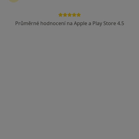
Průměrné hodnocení na Apple a Play Store 4.5
MUDr. Ivana Hajšová
·
Více
Pediatr
Ruská 2068/10, Teplice
•
Mapa
Ordinace praktického lékaře pro děti a dorost, PED4TEP s.r.o.
Tento specialista nenabízí online rezervaci termínu na této adrese.
Rezervovat termín