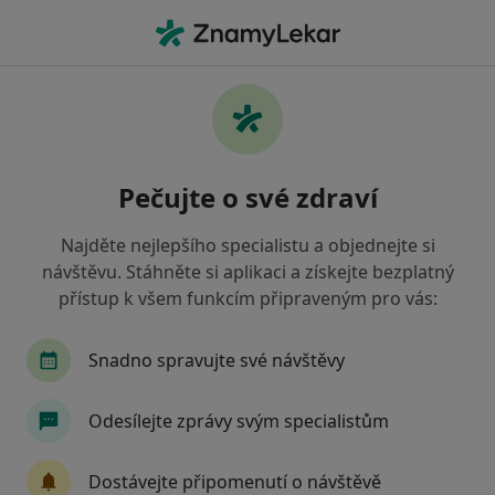
Hla
Pediatr • Chomutov, ústecký
Filtry
Mapa
Pediatr Chomutov
Pečujte o své zdraví
Jak řadíme výsledky vyhledávání?
Najděte nejlepšího specialistu a objednejte si
návštěvu. Stáhněte si aplikaci a získejte bezplatný
Jakou pojišťovnu máte?
přístup k všem funkcím připraveným pro vás:
Zdravotní pojišťovna ministerstva vnitra ČR
O
Snadno spravujte své návštěvy
Odesílejte zprávy svým specialistům
Dostávejte připomenutí o návštěvě