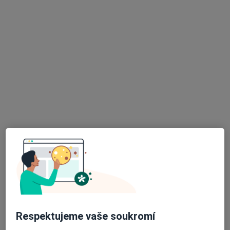
MUDr. Marie Hájková
Pediatr
ÚSP - Dvořákova 1128, Kadaň
•
Mapa
Ord.prakt. lékaře pro děti a dorost
Tento specialista nenabízí online rezervaci termínu na této adrese.
Rezervovat termín
K dispozici jsou online konzultace
Specialisté ve vaší oblasti nenabízí osobní návštěvy.
Zkuste místo toho online konzultace.
Respektujeme vaše soukromí