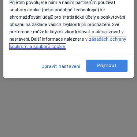
Přijetím povolujete nám a našim partnerům používat
soubory cookie (nebo podobné technologie) ke
shromažďování údajů pro statistické účely a poskytování
MUDr. Martina Matulová
obsahu na základě vašich zvyklostí při procházení. Své
·
Více
Pediatr
preference můžete kdykoli zkontrolovat a aktualizovat v
12 názorů
nastavení. Další informace naleznete v
zásadách ochrany
Tento specialista nenabízí online rezervaci termínu na této adrese.
soukromí a souborů cookie.
Rezervovat termín
Přijmout
Upravit nastavení
MUDr. Daniela Ondřichová Nováková
Pediatr