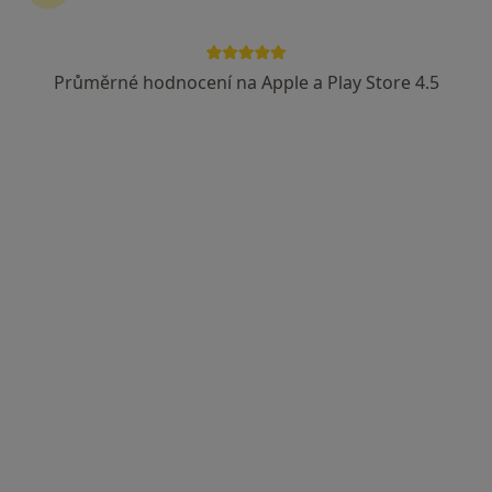
Průměrné hodnocení na Apple a Play Store 4.5
MUDr. Jarmila Dobiášová
Pediatr
6 názorů
Golovinova 1559, Kadaň
•
Mapa
Ord.prakt. lékaře pro děti a dorost
Tento specialista nenabízí online rezervaci termínu na této adrese.
Rezervovat termín