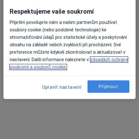
Zkuste místo toho online konzultace.
Respektujeme vaše soukromí
Přijetím povolujete nám a našim partnerům používat
soubory cookie (nebo podobné technologie) ke
shromažďování údajů pro statistické účely a poskytování
obsahu na základě vašich zvyklostí při procházení. Své
preference můžete kdykoli zkontrolovat a aktualizovat v
nastavení. Další informace naleznete v
zásadách ochrany
MUDr. Martina Matulová
soukromí a souborů cookie.
·
Více
Pediatr
12 názorů
Přijmout
Upravit nastavení
Tento specialista nenabízí online rezervaci termínu na této adrese.
Rezervovat termín