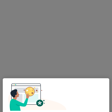
MUDr. Miluše Škramlíková
Pediatr
24 názorů
Jedličkova 1167, Litvínov
•
Mapa
Ord.prakt. lékaře pro děti a dorost
Tento specialista nenabízí online rezervaci termínu na této adrese.
Rezervovat termín
K dispozici jsou online konzultace
Specialisté ve vaší oblasti nenabízí osobní návštěvy.