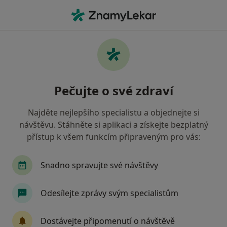
Hla
Pediatr • Litvínov, ústecký
Filtry
Mapa
Pediatr Litvínov
Pečujte o své zdraví
Jak řadíme výsledky vyhledávání?
Najděte nejlepšího specialistu a objednejte si
návštěvu. Stáhněte si aplikaci a získejte bezplatný
Jakou pojišťovnu máte?
přístup k všem funkcím připraveným pro vás:
Zdravotní pojišťovna ministerstva vnitra ČR
Snadno spravujte své návštěvy
Oborová zdravotní pojišťovna
Odesílejte zprávy svým specialistům
Revírní bratrská pokladna, zdravotní pojišťovna
Dostávejte připomenutí o návštěvě