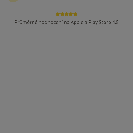
Průměrné hodnocení na Apple a Play Store 4.5
MUDr. Iveta Treutnerová
·
Více
Pediatr, Gastroenterolog
3 názory
Žižkova 151, Litvínov
•
Mapa
Krušnohorská poliklinika s.r.o.
Tento specialista nenabízí online rezervaci termínu na této adrese.
Rezervovat termín