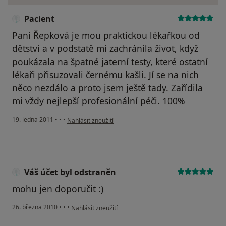
Pacient
Paní Řepková je mou praktickou lékařkou od
dětství a v podstatě mi zachránila život, když
poukázala na špatné jaterní testy, které ostatní
lékaři přisuzovali černému kašli. Jí se na nich
něco nezdálo a proto jsem ještě tady. Zařídila
mi vždy nejlepší profesionální péči. 100%
podle názoru uživatele Pacient
19. ledna 2011
•
•
•
Nahlásit zneužití
Váš účet byl odstraněn
mohu jen doporučit :)
podle názoru uživatele Váš účet byl odstraněn
26. března 2010
•
•
•
Nahlásit zneužití