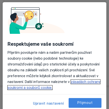
Přiblížit mapu
se otevře v nové záložce
Dostupnost
Na této adrese online kalendář není aktivní
Co mám v takové situaci udělat?
Respektujeme vaše soukromí
Způsoby platby (soukromé návštěvy)
Přijetím povolujete nám a našim partnerům používat
Na teto adrese lékař přijímá pacienty na pojišťovnu
soubory cookie (nebo podobné technologie) ke
Detaily
shromažďování údajů pro statistické účely a poskytování
obsahu na základě vašich zvyklostí při procházení. Své
Více
preference můžete kdykoli zkontrolovat a aktualizovat v
o adrese
nastavení. Další informace naleznete v
zásadách ochrany
soukromí a souborů cookie.
Názory
Přijmout
Upravit nastavení
Přidejte svůj názor