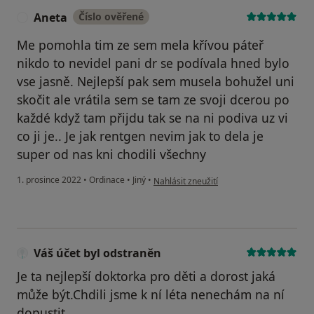
Aneta
Číslo ověřené
A
Me pomohla tim ze sem mela křívou páteř
nikdo to nevidel pani dr se podívala hned bylo
vse jasně. Nejlepší pak sem musela bohužel uni
skočit ale vrátila sem se tam ze svoji dcerou po
každé když tam přijdu tak se na ni podiva uz vi
co ji je.. Je jak rentgen nevim jak to dela je
super od nas kni chodili všechny
podle názoru uživatele Aneta
1. prosince 2022
•
Ordinace
•
Jiný
•
Nahlásit zneužití
Váš účet byl odstraněn
Je ta nejlepší doktorka pro děti a dorost jaká
může být.Chdili jsme k ní léta nenechám na ní
dopustit.