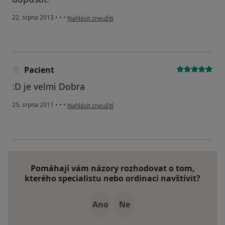
podle názoru uživatele Váš účet byl odstraněn
22. srpna 2013
•
•
•
Nahlásit zneužití
Pacient
:D je velmi Dobra
podle názoru uživatele Pacient
25. srpna 2011
•
•
•
Nahlásit zneužití
Pomáhají vám názory rozhodovat o tom,
kterého specialistu nebo ordinaci navštívit?
Ano
Ne