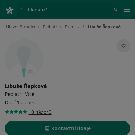
Hla
Co hledáte?
Hlavní Stránka
Pediatr
Dubí
Libuše Řepková
Změna města
Libuše Řepková
o specializacích
Pediatr
·
Více
Dubí
1 adresa
10 názorů
Kontaktní údaje