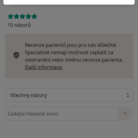
10 názorů
Recenze pacientů jsou pro nás důležité.
Specialisté nemají možnost zaplatit za
odstranění nebo změnu recenze pacienta.
Další informace o názorech
Další informace.
Hledejte v názorech