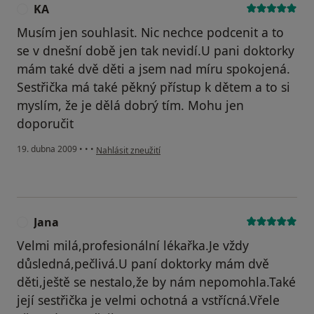
KA
K
Musím jen souhlasit. Nic nechce podcenit a to
se v dnešní době jen tak nevidí.U pani doktorky
mám také dvě děti a jsem nad míru spokojená.
Sestřička má také pěkný přístup k dětem a to si
myslím, že je dělá dobrý tím. Mohu jen
doporučit
podle názoru uživatele KA
19. dubna 2009
•
•
•
Nahlásit zneužití
Jana
J
Velmi milá,profesionální lékařka.Je vždy
důsledná,pečlivá.U paní doktorky mám dvě
děti,ještě se nestalo,že by nám nepomohla.Také
její sestřička je velmi ochotná a vstřícná.Vřele