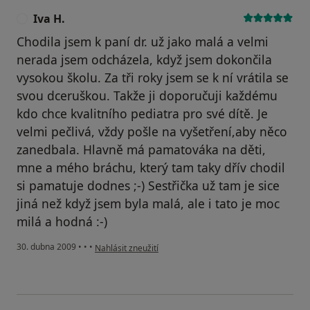
Iva H.
I
Chodila jsem k paní dr. už jako malá a velmi
nerada jsem odcházela, když jsem dokončila
vysokou školu. Za tři roky jsem se k ní vrátila se
svou dceruškou. Takže ji doporučuji každému
kdo chce kvalitního pediatra pro své dítě. Je
velmi pečlivá, vždy pošle na vyšetření,aby něco
zanedbala. Hlavně má pamatováka na děti,
mne a mého bráchu, který tam taky dřív chodil
si pamatuje dodnes ;-) Sestřička už tam je sice
jiná než když jsem byla malá, ale i tato je moc
milá a hodná :-)
podle názoru uživatele Iva H.
30. dubna 2009
•
•
•
Nahlásit zneužití