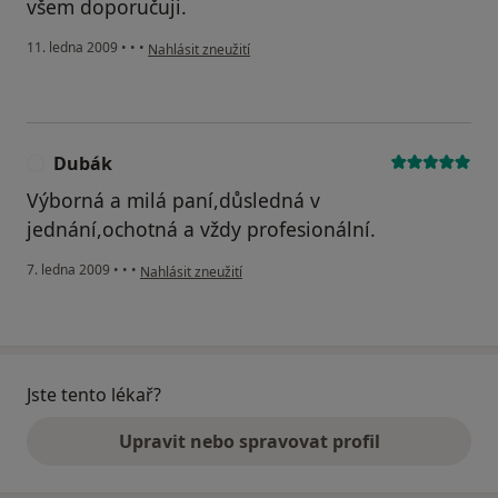
všem doporučuji.
podle názoru uživatele Jana
11. ledna 2009
•
•
•
Nahlásit zneužití
Dubák
D
Výborná a milá paní,důsledná v
jednání,ochotná a vždy profesionální.
podle názoru uživatele Dubák
7. ledna 2009
•
•
•
Nahlásit zneužití
Jste tento lékař?
Upravit nebo spravovat profil