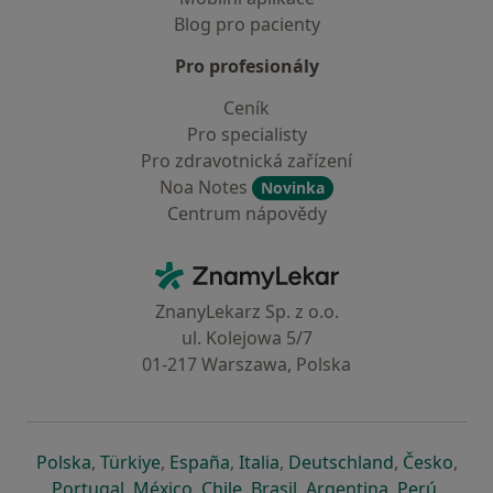
Blog pro pacienty
Pro profesionály
Ceník
Pro specialisty
Pro zdravotnická zařízení
Noa Notes
Novinka
Centrum nápovědy
Kontakt
ZnamyLekar - Hlavní stránka
ZnanyLekarz Sp. z o.o.
ul. Kolejowa 5/7
01-217 Warszawa, Polska
se otevře v nové záložce
se otevře v nové záložce
se otevře v nové záložce
se otevře v nové záložce
se otevře v 
se o
Polska
,
Türkiye
,
España
,
Italia
,
Deutschland
,
Česko
,
se otevře v nové záložce
se otevře v nové záložce
se otevře v nové záložce
se otevře v nové záložc
se otevře v 
se ote
Portugal
,
México
,
Chile
,
Brasil
,
Argentina
,
Perú
,