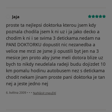
Jaja
J
proste ta nejlepsi doktorka kterou jsem kdy
poznala chodila jsem k ni uz i ja jako decko a
chodim k ni i se svima 3 detickama.nedam na
PANI DOKTORKU dopustit nic nezanedba a
velice me mrzi ze jsme ji opustili byt jen na 3
mesice jen proto aby jsme meli dotora blize uz
bych to nikdy neudelala radeji budu dojizdet 10
km pomalu hodinu autobusem nez s detickama
chodit nekam jinam proste pani doktorka je tan
nej a jeste jedno nej
podle názoru uživatele Jaja
6. května 2009
•
•
•
Nahlásit zneužití