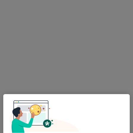
MUDr. Vlasta Čapková
Pediatr
21 názorů
Weberova 7, Děčín
•
Mapa
Ord.prakt. lékaře pro děti a dorost
Tento specialista nenabízí online rezervaci termínu na této adrese.
Rezervovat termín
K dispozici jsou online konzultace
Specialisté ve vaší oblasti nenabízí osobní návštěvy.