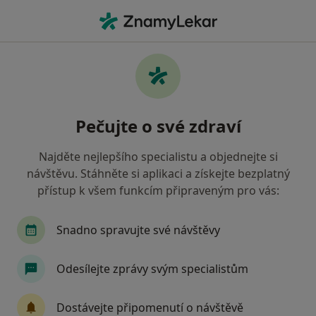
Hla
Pediatr • Děčín, ústecký
Filtry
Mapa
Pediatr Děčín
Pečujte o své zdraví
Jak řadíme výsledky vyhledávání?
Najděte nejlepšího specialistu a objednejte si
návštěvu. Stáhněte si aplikaci a získejte bezplatný
Jakou pojišťovnu máte?
přístup k všem funkcím připraveným pro vás:
Zdravotní pojišťovna ministerstva vnitra ČR
Snadno spravujte své návštěvy
Oborová zdravotní pojišťovna
Odesílejte zprávy svým specialistům
Revírní bratrská pokladna, zdravotní pojišťovna
Dostávejte připomenutí o návštěvě