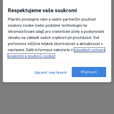
Zkuste místo toho online konzultace.
Respektujeme vaše soukromí
Přijetím povolujete nám a našim partnerům používat
soubory cookie (nebo podobné technologie) ke
shromažďování údajů pro statistické účely a poskytování
obsahu na základě vašich zvyklostí při procházení. Své
preference můžete kdykoli zkontrolovat a aktualizovat v
nastavení. Další informace naleznete v
zásadách ochrany
MUDr. Martina Matulová
soukromí a souborů cookie.
·
Více
Pediatr
12 názorů
Přijmout
Upravit nastavení
Tento specialista nenabízí online rezervaci termínu na této adrese.
Rezervovat termín