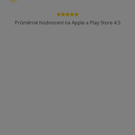
Průměrné hodnocení na Apple a Play Store 4.5
Ivana Říhová
Pediatr
23 názorů
Malátova 14/2509, Ústí nad Labem
•
Mapa
Ordinace
Tento specialista nenabízí online rezervaci termínu na této adrese.
Rezervovat termín