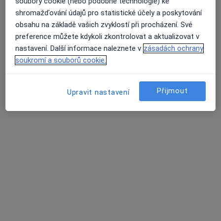
soubory cookie (nebo podobné technologie) ke
shromažďování údajů pro statistické účely a poskytování
obsahu na základě vašich zvyklostí při procházení. Své
preference můžete kdykoli zkontrolovat a aktualizovat v
nastavení. Další informace naleznete v
zásadách ochrany
soukromí a souborů cookie.
MUDr. Martina Matulová
·
Více
Přijmout
Pediatr
Upravit nastavení
12 názorů
Tento specialista nenabízí online rezervaci termínu na této adrese.
Rezervovat termín