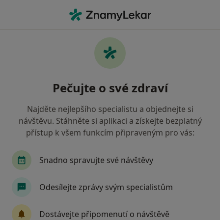
Hla
Pediatr • Cvikov, liberecký
Filtry
Mapa
Pediatr Cvikov
Pečujte o své zdraví
Jak řadíme výsledky vyhledávání?
Najděte nejlepšího specialistu a objednejte si
návštěvu. Stáhněte si aplikaci a získejte bezplatný
Jakou pojišťovnu máte?
přístup k všem funkcím připraveným pro vás:
Oborová zdravotní pojišťovna
Snadno spravujte své návštěvy
Odesílejte zprávy svým specialistům
Dostávejte připomenutí o návštěvě