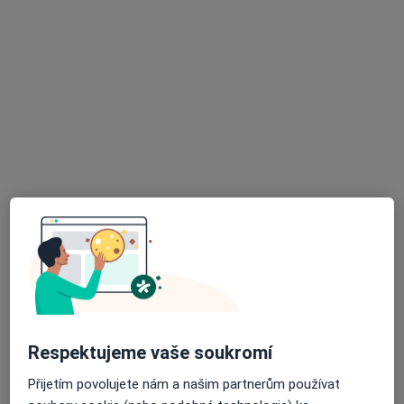
MUDr. Dalibor Karbula
Pediatr
4 názory
28. října 2891, Česká Lípa
•
Mapa
Praktický lékař pro děti a dorost
Tento specialista nenabízí online rezervaci termínu na této adrese.
Rezervovat termín
K dispozici jsou online konzultace
Specialisté ve vaší oblasti nenabízí osobní návštěvy.
Respektujeme vaše soukromí
Zkuste místo toho online konzultace.
Přijetím povolujete nám a našim partnerům používat