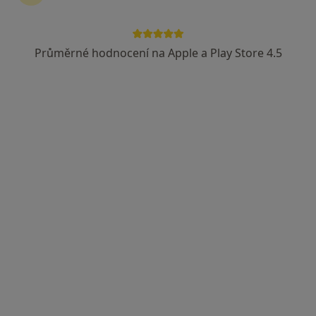
Průměrné hodnocení na Apple a Play Store 4.5
MUDr. Jaroslav Popelka
Pediatr
25 názorů
Purkyňova 1849, Česká Lípa
•
Mapa
MUDr.Popelka,pediatr,kardiolog, s.r.o.
Tento specialista nenabízí online rezervaci termínu na této adrese.
Rezervovat termín