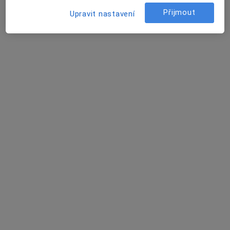
Přijmout
Upravit nastavení
25 názorů
Recenze pacientů jsou pro nás důležité.
Specialisté nemají možnost zaplatit za
odstranění nebo změnu recenze pacienta.
Další informace o názorech
Další informace.
Hledejte v názorech