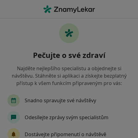
Hla
Co hledáte?
Hlavní Stránka
Pediatr
Česká Lípa
Jaroslav Popelka
Změna města
Pečujte o své zdraví
Najděte nejlepšího specialistu a objednejte si
návštěvu. Stáhněte si aplikaci a získejte bezplatný
přístup k všem funkcím připraveným pro vás:
MUDr.
Jaroslav Popelka
o specializacích
Pediatr
·
Více
Snadno spravujte své návštěvy
Česká Lípa
1 adresa
25 názorů
Odesílejte zprávy svým specialistům
Kontaktní údaje
Dostávejte připomenutí o návštěvě