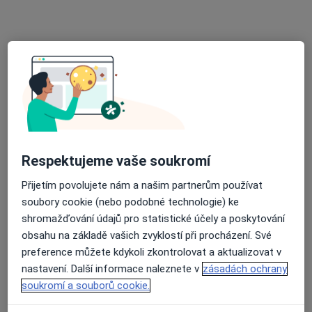
Přiblížit mapu
se otevře v nové záložce
Dostupnost
Na této adrese online kalendář není aktivní
Co mám v takové situaci udělat?
Způsoby platby (soukromé návštěvy)
Respektujeme vaše soukromí
Na teto adrese lékař přijímá pacienty na pojišťovnu
Detaily
Přijetím povolujete nám a našim partnerům používat
soubory cookie (nebo podobné technologie) ke
Více
shromažďování údajů pro statistické účely a poskytování
o adrese
obsahu na základě vašich zvyklostí při procházení. Své
preference můžete kdykoli zkontrolovat a aktualizovat v
nastavení. Další informace naleznete v
zásadách ochrany
Názory
soukromí a souborů cookie.
Přidejte svůj názor