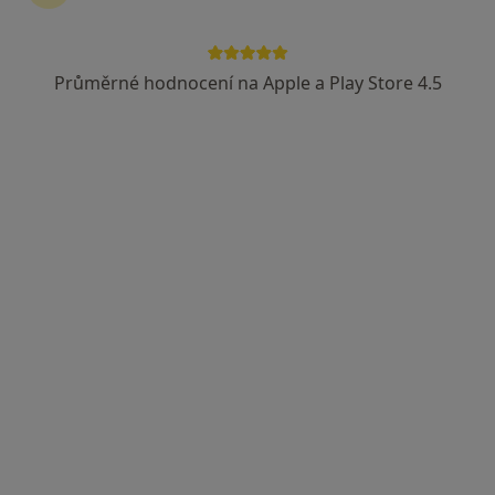
Rezervovat termín
Průměrné hodnocení na Apple a Play Store 4.5
Ceník
Adresy
Názory pacientů (25)
Ceník
Informace o službách a cenách nejsou k dispozici
Tento specialista ještě nepřidával žádné informace o
svých službách.
Adresa
MUDr.Popelka,pediatr,kardiolog, s.r.o.
Purkyňova 1849,
Česká Lípa
47001