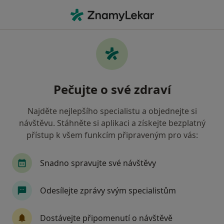
Hla
Pediatr • Česká Lípa, liberecký
Filtry
Mapa
Pediatr Česká Lípa
Pečujte o své zdraví
Jak řadíme výsledky vyhledávání?
Najděte nejlepšího specialistu a objednejte si
návštěvu. Stáhněte si aplikaci a získejte bezplatný
Jakou pojišťovnu máte?
přístup k všem funkcím připraveným pro vás:
Zdravotní pojišťovna ministerstva vnitra ČR
O
Snadno spravujte své návštěvy
Odesílejte zprávy svým specialistům
Dostávejte připomenutí o návštěvě