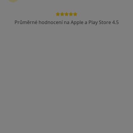
Průměrné hodnocení na Apple a Play Store 4.5
MUDr. Jaroslav Popelka
Pediatr
25 názorů
Purkyňova 1849, Česká Lípa
•
Mapa
MUDr.Popelka,pediatr,kardiolog, s.r.o.
Tento specialista nenabízí online rezervaci termínu na této adrese.
Rezervovat termín