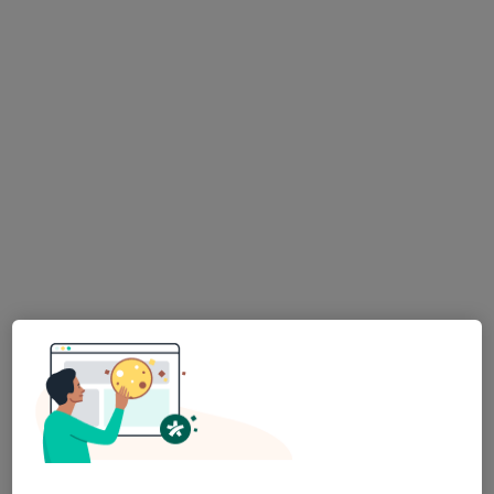
MUDr. Pavel Coufal
Pediatr
70 názorů
Bulharská 2973, Česká Lípa
•
Mapa
Praktický lékař pro děti a dorost
Tento specialista nenabízí online rezervaci termínu na této adrese.
Rezervovat termín
K dispozici jsou online konzultace
Specialisté ve vaší oblasti nenabízí osobní návštěvy.
Zkuste místo toho online konzultace.