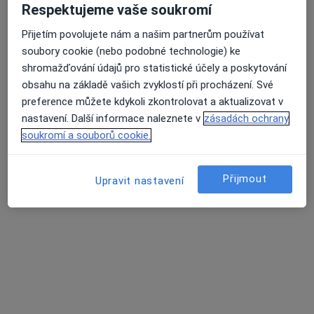
Respektujeme vaše soukromí
Přijetím povolujete nám a našim partnerům používat
soubory cookie (nebo podobné technologie) ke
MUDr. Martina Matulová
shromažďování údajů pro statistické účely a poskytování
·
Více
Pediatr
obsahu na základě vašich zvyklostí při procházení. Své
12 názorů
preference můžete kdykoli zkontrolovat a aktualizovat v
nastavení. Další informace naleznete v
zásadách ochrany
Tento specialista nenabízí online rezervaci termínu na této adrese.
soukromí a souborů cookie.
Rezervovat termín
Přijmout
Upravit nastavení
MUDr. Daniela Ondřichová Nováková