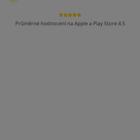
Průměrné hodnocení na Apple a Play Store 4.5
MUDr. Josef Stehlík
Pediatr, Genetik
42 názorů
Adresa 1
Adresa 2
Poštovní 52, Varnsdorf
•
Mapa
Ord.prakt. lékaře pro děti a dorost
Tento specialista nenabízí online rezervaci termínu na této adrese.
Rezervovat termín