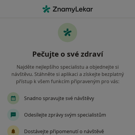
Hla
Pediatr • Varnsdorf, ústecký
Filtry
Mapa
Pediatr Varnsdorf
Pečujte o své zdraví
Jak řadíme výsledky vyhledávání?
Najděte nejlepšího specialistu a objednejte si
návštěvu. Stáhněte si aplikaci a získejte bezplatný
Jakou pojišťovnu máte?
přístup k všem funkcím připraveným pro vás:
Zdravotní pojišťovna ministerstva vnitra ČR
Snadno spravujte své návštěvy
Odesílejte zprávy svým specialistům
Dostávejte připomenutí o návštěvě