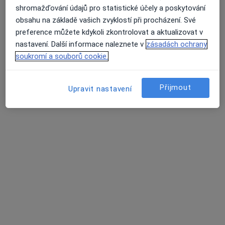
shromažďování údajů pro statistické účely a poskytování
obsahu na základě vašich zvyklostí při procházení. Své
preference můžete kdykoli zkontrolovat a aktualizovat v
nastavení. Další informace naleznete v
zásadách ochrany
soukromí a souborů cookie.
MUDr. Martina Matulová
Přijmout
Upravit nastavení
·
Více
Pediatr
12 názorů
Tento specialista nenabízí online rezervaci termínu na této adrese.
Rezervovat termín