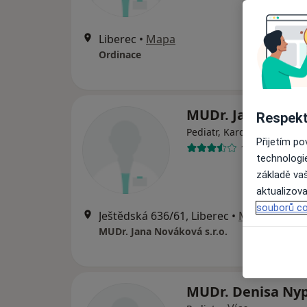
Liberec
•
Mapa
Ordinace
MUDr. Jana Nová
Respekt
·
Více
Pediatr, Kardiolog
Přijetím p
11 názorů
technologi
základě vaš
aktualizova
souborů co
Ještědská 636/61, Liberec
•
Mapa
MUDr. Jana Nováková s.r.o.
MUDr. Denisa Ny