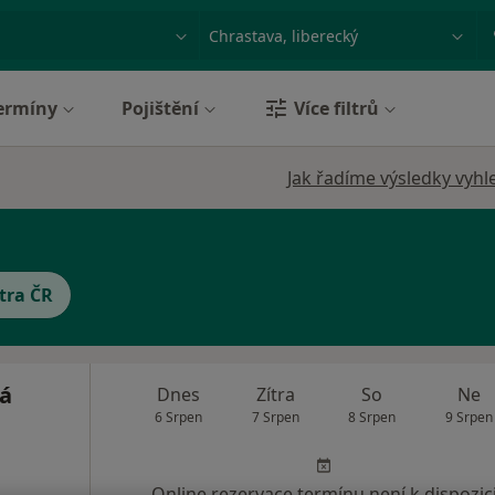
ace, nemoc nebo příjmení
Město nebo region
ermíny
Pojištění
Více filtrů
Jak řadíme výsledky vyhl
tra ČR
á
Dnes
Zítra
So
Ne
6 Srpen
7 Srpen
8 Srpen
9 Srpen
Online rezervace termínu není k dispozic