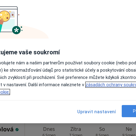
Rezervovat termín
ková
Dnes
Zítra
So
Ne
ujeme vaše soukromí
6 Srpen
7 Srpen
8 Srpen
9 Srpen
ovolujete nám a našim partnerům používat soubory cookie (nebo po
e) ke shromažďování údajů pro statistické účely a poskytování obs
ich zvyklostí při procházení. Své preference můžete kdykoli zkontro
Online rezervace termínu není k dispozic
t v nastavení. Další informace naleznete v
zásadách ochrany soukr
Rezervovat termín
okie.
P
Upravit nastavení
plová
Dnes
Zítra
So
Ne
6 Srpen
7 Srpen
8 Srpen
9 Srpen