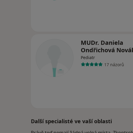
MUDr. Daniela
Ondřichová Nov
Pediatr
17 názorů
Další specialisté ve vaší oblasti
Právě teď nemají žádná volná místa. Zkontrol