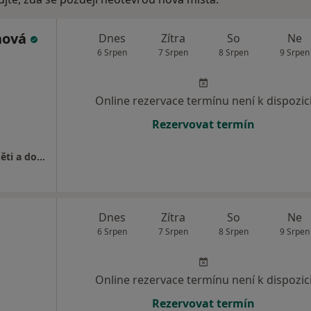
nová
Dnes
Zítra
So
Ne
6 Srpen
7 Srpen
8 Srpen
9 Srpen
Online rezervace termínu není k dispozic
Rezervovat termín
MUDr. Eva Rydvanová, Praktický lékař pro děti a dorost
Dnes
Zítra
So
Ne
6 Srpen
7 Srpen
8 Srpen
9 Srpen
Online rezervace termínu není k dispozic
Rezervovat termín