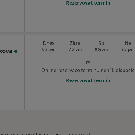
Rezervovat termín
Dnes
Zítra
So
Ne
áková
6 Srpen
7 Srpen
8 Srpen
9 Srpen
Online rezervace termínu není k dispozic
Rezervovat termín
ujte, zda se později neotevřou nová místa.