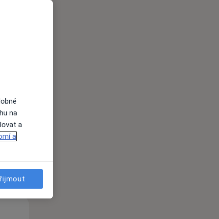
Po
Út
St
10 Srpen
11 Srpen
12 Srpen
dobné
ahu na
lovat a
i
omí a
řijmout
Po
Út
St
10 Srpen
11 Srpen
12 Srpen