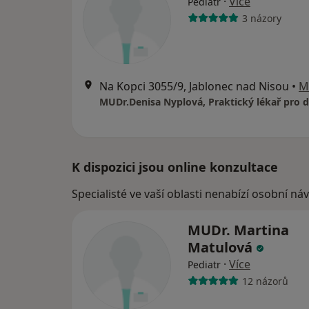
·
Více
Pediatr
3 názory
Na Kopci 3055/9, Jablonec nad Nisou
•
M
K dispozici jsou online konzultace
Specialisté ve vaší oblasti nenabízí osobní ná
MUDr. Martina
Matulová
·
Více
Pediatr
12 názorů