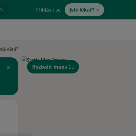
Přihlásit se
Jste lékař?
edávání?
Rozbalit mapu
Po
Út
St
10 Srpen
11 Srpen
12 Srpen
i