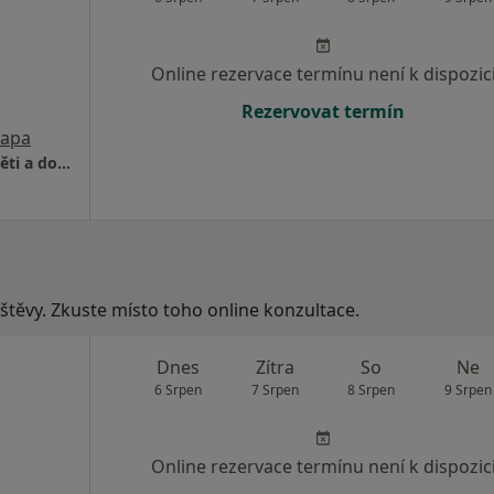
Online rezervace termínu není k dispozic
Rezervovat termín
apa
MUDr.Denisa Nyplová, Praktický lékař pro děti a dorost
vštěvy. Zkuste místo toho online konzultace.
Dnes
Zítra
So
Ne
6 Srpen
7 Srpen
8 Srpen
9 Srpen
Online rezervace termínu není k dispozic