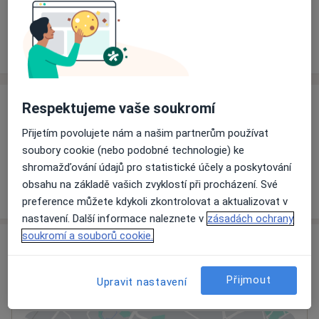
Rezervovat termín
Ceník
Adresy
Názory pacientů
Respektujeme vaše soukromí
Ceník
Přijetím povolujete nám a našim partnerům používat
Informace o službách a cenách nejsou k dispozici
soubory cookie (nebo podobné technologie) ke
Tento specialista ještě nepřidával žádné informace o
shromažďování údajů pro statistické účely a poskytování
svých službách.
obsahu na základě vašich zvyklostí při procházení. Své
preference můžete kdykoli zkontrolovat a aktualizovat v
nastavení. Další informace naleznete v
zásadách ochrany
soukromí a souborů cookie.
Adresa
Ordinace
Přijmout
Upravit nastavení
Liberec