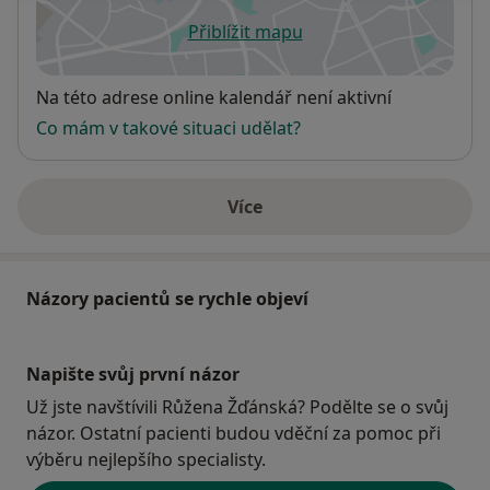
Přiblížit mapu
se otevře v nové záložce
Dostupnost
Na této adrese online kalendář není aktivní
Co mám v takové situaci udělat?
Více
o adrese
Názory pacientů se rychle objeví
Napište svůj první názor
Už jste navštívili Růžena Žďánská? Podělte se o svůj
názor. Ostatní pacienti budou vděční za pomoc při
výběru nejlepšího specialisty.