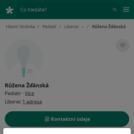
Hla
Co hledáte?
Hlavní Stránka
Pediatr
Liberec
Růžena Žďánská
Změna města
Růžena Žďánská
o specializacích
Pediatr
·
Více
Liberec
1 adresa
Kontaktní údaje