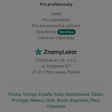
Pro profesionály
Ceník
Pro specialisty
Pro zdravotnická zařízení
Noa Notes
Novinka
Centrum nápovědy
Kontakt
ZnamyLekar - Hlavní stránka
ZnanyLekarz Sp. z o.o.
ul. Kolejowa 5/7
01-217 Warszawa, Polska
se otevře v nové záložce
se otevře v nové záložce
se otevře v nové záložce
se otevře v nové záložce
se otevře v 
se o
Polska
,
Türkiye
,
España
,
Italia
,
Deutschland
,
Česko
,
se otevře v nové záložce
se otevře v nové záložce
se otevře v nové záložce
se otevře v nové záložc
se otevře v 
se ote
Portugal
,
México
,
Chile
,
Brasil
,
Argentina
,
Perú
,
se otevře v nové záložce
Colombia