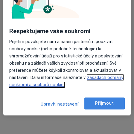
MUDr. Eva Rydvanová, Praktický lékař pro děti a dorost
Tento specialista nenabízí online rezervaci termínu na této adrese.
Rezervovat termín
Respektujeme vaše soukromí
Přijetím povolujete nám a našim partnerům používat
soubory cookie (nebo podobné technologie) ke
shromažďování údajů pro statistické účely a poskytování
obsahu na základě vašich zvyklostí při procházení. Své
preference můžete kdykoli zkontrolovat a aktualizovat v
nastavení. Další informace naleznete v
zásadách ochrany
soukromí a souborů cookie.
MUDr. Alena Hrbáčová
Pediatr
Přijmout
Upravit nastavení
37 názorů
generála Svobody 35/139, Liberec
•
Mapa
Praktický lékař pro děti a dorost