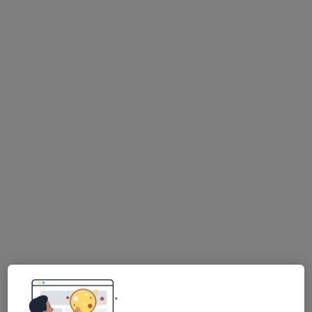
Na Kopci 3055/9, Jablonec nad Nisou
•
Mapa
MUDr.Denisa Nyplová, Praktický lékař pro děti a dorost
Tento specialista nenabízí online rezervaci termínu na této adrese.
Rezervovat termín
MUDr. Eva Rydvanová
·
Více
Pediatr
7 názorů
Vrchlického 802/46, Liberec
•
Mapa