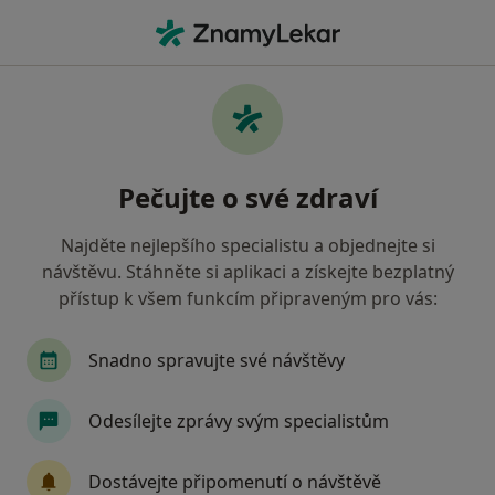
Hla
Pediatr • Liberec, liberecký
Filtry
• 1
Mapa
Doporučení pediatři s Zaměstnanecká
Pečujte o své zdraví
pojišťovna Škoda Liberec
Jak řadíme výsledky vyhledávání?
Najděte nejlepšího specialistu a objednejte si
návštěvu. Stáhněte si aplikaci a získejte bezplatný
přístup k všem funkcím připraveným pro vás:
Snadno spravujte své návštěvy
Odesílejte zprávy svým specialistům
MUDr. Jana Nováková
Dostávejte připomenutí o návštěvě
·
Více
Pediatr, Kardiolog