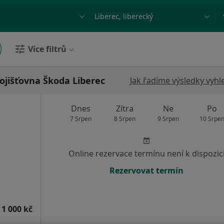
ace, nemoc nebo příjmení
Město nebo region
Více filtrů
jišťovna Škoda Liberec
Jak řadíme výsledky vyhl
Dnes
Zítra
Ne
Po
7 Srpen
8 Srpen
9 Srpen
10 Srpe
Online rezervace termínu není k dispozic
Rezervovat termín
 1 000 kč