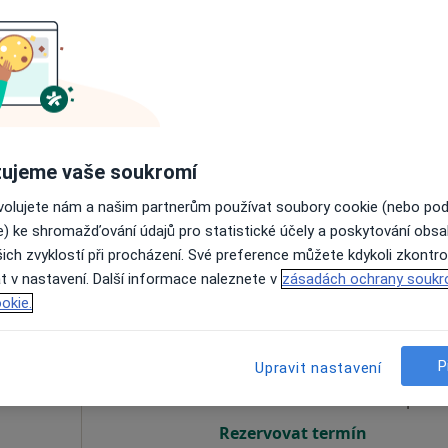
imík
Dnes
Zítra
Ne
Po
7 Srpen
8 Srpen
9 Srpen
10 Srpe
Online rezervace termínu není k dispozic
ujeme vaše soukromí
Rezervovat termín
ovolujete nám a našim partnerům používat soubory cookie (nebo po
e) ke shromažďování údajů pro statistické účely a poskytování obs
ich zvyklostí při procházení. Své preference můžete kdykoli zkontro
t v nastavení. Další informace naleznete v
zásadách ochrany soukr
okie.
l
Dnes
Zítra
Ne
Po
7 Srpen
8 Srpen
9 Srpen
10 Srpe
P
Upravit nastavení
Online rezervace termínu není k dispozic
Rezervovat termín