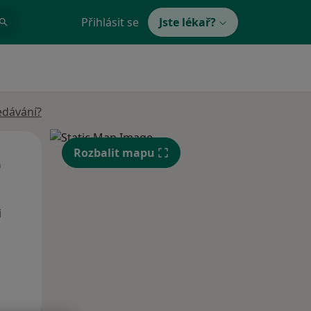
Přihlásit se
Jste lékař?
edávání?
Út
St
Čt
Rozbalit mapu
n
11 Srpen
12 Srpen
13 Srpen
i