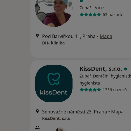
·
Více
Zubař
63 názorů
Pod Barvířkou 11, Praha
•
Mapa
DH- klinika
KissDent, s.r.o.
Zubař, Dentální hygienistk
hygienista
1336 názorů
Senovážné náměstí 23, Praha
•
Mapa
KissDent, s.r.o.