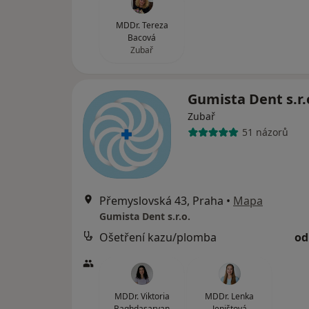
MDDr. Tereza
Bacová
Zubař
Gumista Dent s.r.
Zubař
51 názorů
Přemyslovská 43, Praha
•
Mapa
Gumista Dent s.r.o.
Ošetření kazu/plomba
od
MDDr. Viktoria
MDDr. Lenka
Baghdasaryan
Jeništová