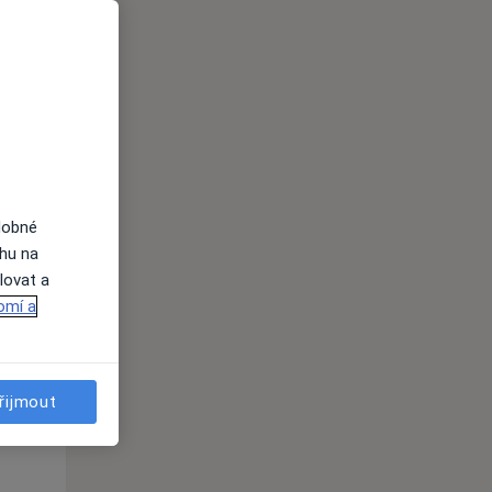
Út
St
Čt
n
11 Srpen
12 Srpen
13 Srpen
i
dobné
ahu na
lovat a
omí a
Út
St
Čt
n
11 Srpen
12 Srpen
13 Srpen
řijmout
i