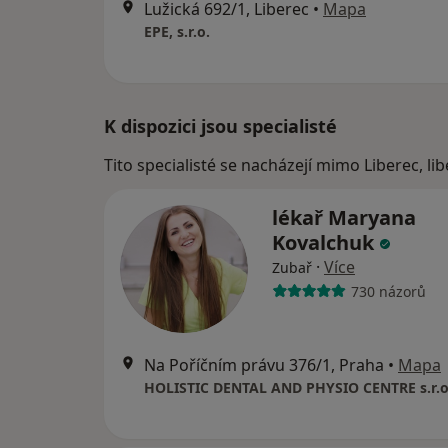
Lužická 692/1, Liberec
•
Mapa
EPE, s.r.o.
K dispozici jsou specialisté
Tito specialisté se nacházejí mimo Liberec, li
lékař Maryana
Kovalchuk
·
Více
Zubař
730 názorů
Na Poříčním právu 376/1, Praha
•
Mapa
HOLISTIC DENTAL AND PHYSIO CENTRE s.r.o