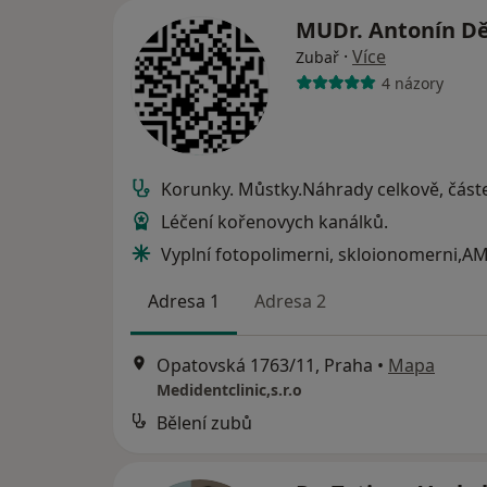
MUDr. Antonín D
·
Více
Zubař
4 názory
Korunky. Můstky.Náhrady celkově, část
Léčení kořenovych kanálků.
Vyplní fotopolimerni, skloionomerni,A
Adresa 1
Adresa 2
Opatovská 1763/11, Praha
•
Mapa
Medidentclinic,s.r.o
Bělení zubů