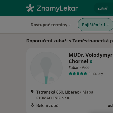
specializ
Dostupné termíny
Pojištění
•
1
Doporučení zubaři s Zaměstnanecká po
MUDr. Volodymyr
Chornei
·
Více
Zubař
4 názory
Tatranská 860, Liberec
•
Mapa
STOMACLINIC s.r.o.
Bělení zubů
od