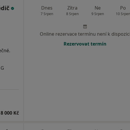
ědič
Dnes
Zítra
Ne
Po
7 Srpen
8 Srpen
9 Srpen
10 Srpe
Online rezervace termínu není k dispozic
Rezervovat termín
ečné.
MG
8 000 Kč