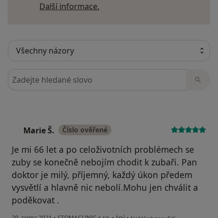
Další informace o názorech
Další informace.
Hledejte v názorech
Marie Š.
Číslo ověřené
M
Je mi 66 let a po celoživotních problémech se
zuby se konečně nebojím chodit k zubaři. Pan
doktor je milý, příjemný, každý úkon předem
vysvětlí a hlavně nic nebolí.Mohu jen chválit a
poděkovat .
podle názoru uživatele Marie Š.
29. srpna 2021
•
STOMACLINIC s.r.o.
•
Jiný
•