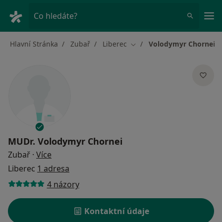
Hla
Co hledáte?
Hlavní Stránka
Zubař
Liberec
Volodymyr Chornei
Změna města
MUDr.
Volodymyr Chornei
o specializacích
Zubař
·
Více
Liberec
1 adresa
4 názory
Kontaktní údaje