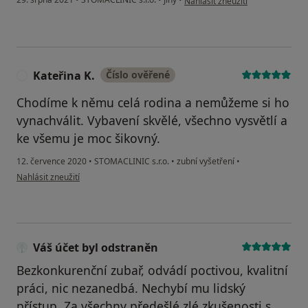
Nahlásit zneužití
Kateřina K.
Číslo ověřené
K
Chodíme k němu celá rodina a nemůžeme si ho
vynachválit. Vybavení skvělé, všechno vysvětlí a
ke všemu je moc šikovný.
12. července 2020
•
STOMACLINIC s.r.o.
•
zubní vyšetření
•
podle názoru uživatele Kateřina K.
Nahlásit zneužití
Váš účet byl odstraněn
Bezkonkurenční zubař, odvádí poctivou, kvalitní
práci, nic nezanedbá. Nechybí mu lidský
přístup. Za všechny předešlé zlé zkušenosti s