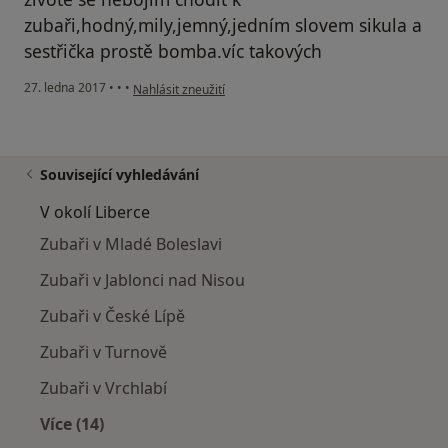
zubaři,hodný,mily,jemný,jedním slovem sikula a
sestřička prostě bomba.víc takových
podle názoru uživatele Váš účet byl odstraněn
27. ledna 2017
•
•
•
Nahlásit zneužití
Související vyhledávání
V okolí Liberce
Zubaři v Mladé Boleslavi
Zubaři v Jablonci nad Nisou
Zubaři v České Lípě
Zubaři v Turnově
Zubaři v Vrchlabí
Více (14)
Více v kategorii: V okolí Liberce