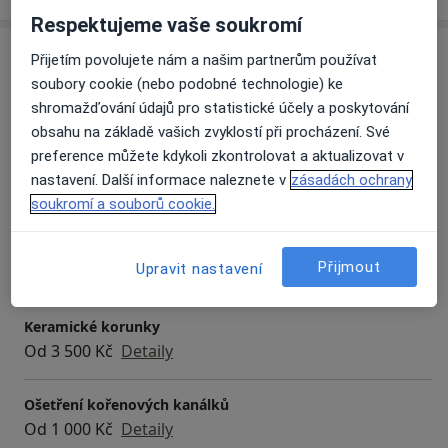
zdravotnického povolání zubního lékaře na území
Respektujeme vaše soukromí
České republiky"
Služby a ceník služeb
Přijetím povolujete nám a našim partnerům používat
soubory cookie (nebo podobné technologie) ke
Bělení zubů
shromažďování údajů pro statistické účely a poskytování
Od 1 000 Kč
Detaily
obsahu na základě vašich zvyklostí při procházení. Své
preference můžete kdykoli zkontrolovat a aktualizovat v
Endodontické konzultace
nastavení. Další informace naleznete v
zásadách ochrany
Detaily
soukromí a souborů cookie.
Estetická stomatologie
Přijmout
Upravit nastavení
Od 700 Kč
Detaily
Keramické korunky
Od 3 500 Kč
Detaily
Ošetření kořenových kanálků
Od 1 000 Kč
Detaily