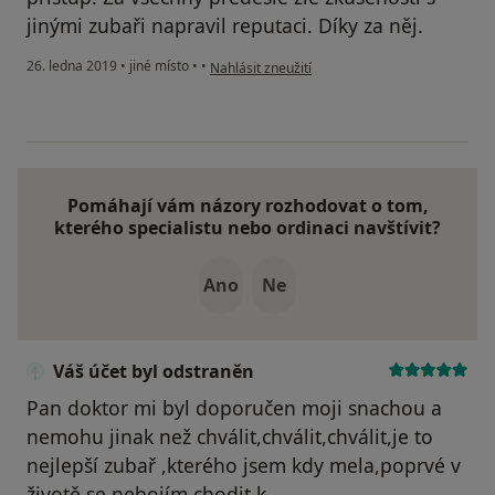
jinými zubaři napravil reputaci. Díky za něj.
podle názoru uživatele Váš účet byl odstraněn
26. ledna 2019
•
jiné místo
•
•
Nahlásit zneužití
Pomáhají vám názory rozhodovat o tom,
kterého specialistu nebo ordinaci navštívit?
Ano
Ne
Váš účet byl odstraněn
Pan doktor mi byl doporučen moji snachou a
nemohu jinak než chválit,chválit,chválit,je to
nejlepší zubař ,kterého jsem kdy mela,poprvé v
životě se nebojím chodit k