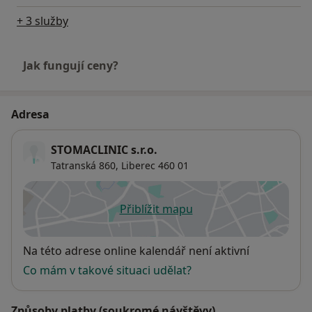
+ 3 služby
Jak fungují ceny?
Adresa
STOMACLINIC s.r.o.
Tatranská 860,
Liberec
460 01
Přiblížit mapu
se otevře v nové záložce
Dostupnost
Na této adrese online kalendář není aktivní
Co mám v takové situaci udělat?
Způsoby platby (soukromé návštěvy)