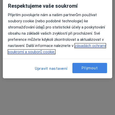
Respektujeme vaše soukromí
Přijetím povolujete nám a našim partnerům používat
lékař Maryana Kovalchuk
soubory cookie (nebo podobné technologie) ke
·
Více
shromažďování údajů pro statistické účely a poskytování
Zubař
obsahu na základě vašich zvyklostí při procházení. Své
730 názorů
preference můžete kdykoli zkontrolovat a aktualizovat v
Na Poříčním právu 376/1, Praha
•
Mapa
nastavení. Další informace naleznete v
zásadách ochrany
HOLISTIC DENTAL AND PHYSIO CENTRE s.r.o.
soukromí a souborů cookie.
Tento specialista nenabízí online rezervaci termínu na této adrese.
Rezervovat termín
Přijmout
Upravit nastavení