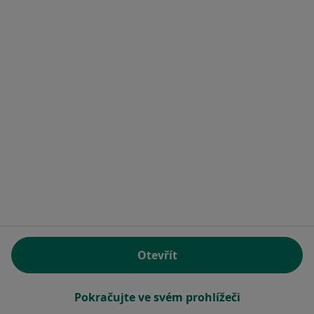
Zuzana Škarpová
Zubař
Vrchlického 168, Mimoň
•
Mapa
Zubní laboratoř
Tento specialista nenabízí online rezervaci termínu na této adrese.
Rezervovat termín
Otevřít
Pokračujte ve svém prohlížeči