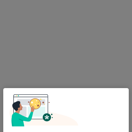
MDDr. Ganna Morozova
·
Více
Zubař
319 názorů
Lupáčova 864/18, Praha
•
Mapa
MODESTO, moderní stomatologie
Zubní vyšetření
od 1 000 kč
Tento specialista nenabízí online rezervaci termínu na této adrese.
Rezervovat termín