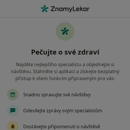
Hla
Zubař • Stráž pod Ralskem, liberecký
Filtry
Mapa
Zubař Stráž pod Ralskem
Pečujte o své zdraví
Jak řadíme výsledky vyhledávání?
Najděte nejlepšího specialistu a objednejte si
návštěvu. Stáhněte si aplikaci a získejte bezplatný
Jakou pojišťovnu máte?
přístup k všem funkcím připraveným pro vás:
Všeobecná zdravotní pojišťovna
Zdravotní poj
Snadno spravujte své návštěvy
Odesílejte zprávy svým specialistům
Dostávejte připomenutí o návštěvě