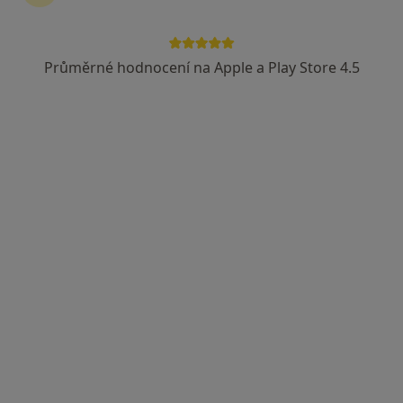
Průměrné hodnocení na Apple a Play Store 4.5
Věra Vejvodová
Zubař
Revoluční 164, Stráž pod Ralskem
•
Mapa
Zubní laboratoř
Tento specialista nenabízí online rezervaci termínu na této adrese.
Rezervovat termín