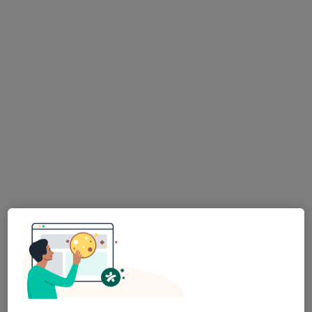
K dispozici jsou specialisté
Tito specialisté se nacházejí mimo Jablonec nad
Nisou, liberecký, v oblastech blízkých vašemu
vyhledávání.
lékař Maryana Kovalchuk
·
Více
Zubař
730 názorů
Na Poříčním právu 376/1, Praha
•
Mapa
HOLISTIC DENTAL AND PHYSIO CENTRE s.r.o.