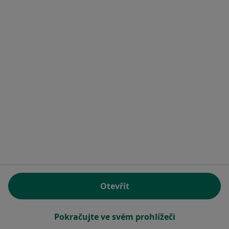
MUDr. Jana Mužíčková
Zubař
14 názorů
Tyršova 139, Liberec
•
Mapa
Praktický lékař stomatolog
Tento specialista nenabízí online rezervaci termínu na této adrese.
Rezervovat termín
Otevřít
Pokračujte ve svém prohlížeči
MUDr. Rudolf Hlinka