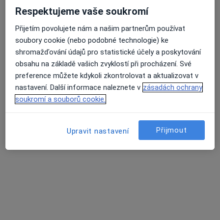
Tento specialista nenabízí online rezervaci termínu na této adrese.
Respektujeme vaše soukromí
Přijetím povolujete nám a našim partnerům používat
Rezervovat termín
soubory cookie (nebo podobné technologie) ke
shromažďování údajů pro statistické účely a poskytování
obsahu na základě vašich zvyklostí při procházení. Své
preference můžete kdykoli zkontrolovat a aktualizovat v
nastavení. Další informace naleznete v
zásadách ochrany
soukromí a souborů cookie.
Přijmout
Upravit nastavení
MDDr. Ganna Morozova
·
Více
Zubař
319 názorů
Lupáčova 864/18, Praha
•
Mapa
MODESTO, moderní stomatologie
Zubní vyšetření
od 1 000 kč