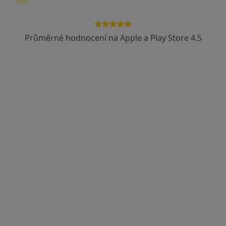
Zaměstnanecká pojišťovna Škoda
Průměrné hodnocení na Apple a Play Store 4.5
MDDr. Michal Beneš
·
Více
Zubař
20 názorů
Pražská 893/21, Liberec
•
Mapa
Zubní klinika
Dentální hygiena
1 200 Kč
Tento specialista nenabízí online rezervaci termínu na této adrese.
Rezervovat termín