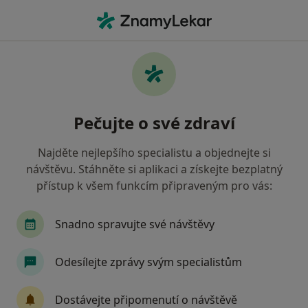
Hla
Zubař • Jablonec nad Nisou, liberecký
Filtry
Mapa
Zubař Jablonec nad Nisou
Pečujte o své zdraví
Jak řadíme výsledky vyhledávání?
Najděte nejlepšího specialistu a objednejte si
návštěvu. Stáhněte si aplikaci a získejte bezplatný
Jakou pojišťovnu máte?
přístup k všem funkcím připraveným pro vás:
Zdravotní pojišťovna ministerstva vnitra ČR
Snadno spravujte své návštěvy
Oborová zdravotní pojišťovna
Odesílejte zprávy svým specialistům
Vojenská zdravotní pojišťovna ČR
Dostávejte připomenutí o návštěvě