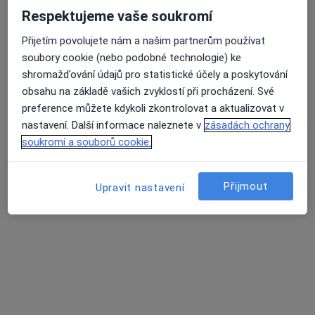
Respektujeme vaše soukromí
Přijetím povolujete nám a našim partnerům používat
soubory cookie (nebo podobné technologie) ke
shromažďování údajů pro statistické účely a poskytování
obsahu na základě vašich zvyklostí při procházení. Své
preference můžete kdykoli zkontrolovat a aktualizovat v
nastavení. Další informace naleznete v
zásadách ochrany
MDDr. Ganna Morozova
soukromí a souborů cookie.
·
Více
Zubař
319 názorů
Přijmout
Upravit nastavení
Lupáčova 864/18, Praha
•
Mapa
MODESTO, moderní stomatologie
Zubní vyšetření
od 1 000 kč
Tento specialista nenabízí online rezervaci termínu na této adrese.
Rezervovat termín