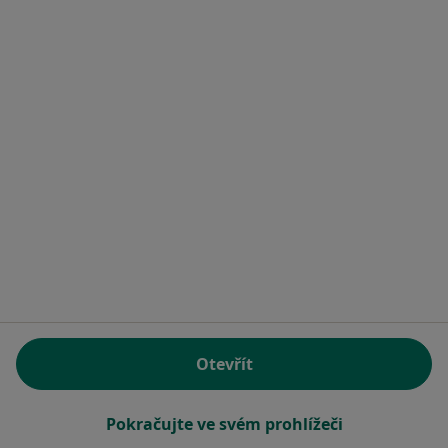
8 názorů
Tyršova 262, Jičín
•
Mapa
Sam. ordinace PL - stomatologa
Tento specialista nenabízí online rezervaci termínu na této adrese.
Rezervovat termín
Otevřít
MUDr. Richard Štejfa
Zubař
7 názorů
Pokračujte ve svém prohlížeči