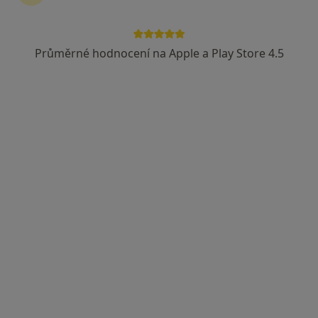
Průměrné hodnocení na Apple a Play Store 4.5
MUDr. Libor Štrauch
Zubař
26 názorů
Dělnická 221, Jičín
•
Mapa
Soukromá zubní ordinace
Tento specialista nenabízí online rezervaci termínu na této adrese.
Rezervovat termín