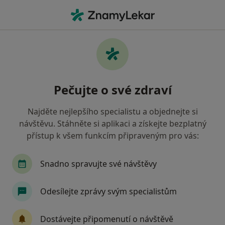
Hla
Zubař • Lomnice nad Popelkou, liberecký
Filtry
Mapa
Zubař Lomnice nad Popelkou
Pečujte o své zdraví
Jak řadíme výsledky vyhledávání?
Najděte nejlepšího specialistu a objednejte si
návštěvu. Stáhněte si aplikaci a získejte bezplatný
Jakou pojišťovnu máte?
přístup k všem funkcím připraveným pro vás:
Zdravotní pojišťovna ministerstva vnitra ČR
Snadno spravujte své návštěvy
Oborová zdravotní pojišťovna
Odesílejte zprávy svým specialistům
Zaměstnanecká pojišťovna Škoda
Dostávejte připomenutí o návštěvě