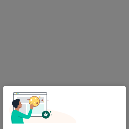
Popelkou, liberecký, v oblastech blízkých vašemu
vyhledávání.
lékař Maryana Kovalchuk
·
Více
Zubař
730 názorů
Na Poříčním právu 376/1, Praha
•
Mapa
HOLISTIC DENTAL AND PHYSIO CENTRE s.r.o.
Tento specialista nenabízí online rezervaci termínu na této adrese.
Rezervovat termín