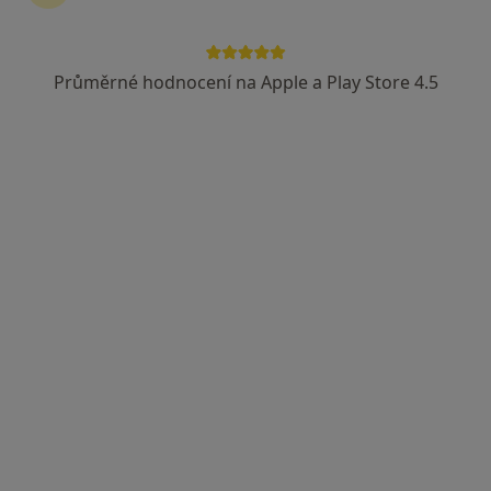
Průměrné hodnocení na Apple a Play Store 4.5
MUDr. Lubomír Beran
·
Více
Zubař
30 názorů
Velký Třebešov 118, Velký Třebešov
•
Mapa
ARIES, centrum estetické stomatologie, s.r.o.
Tento specialista nenabízí online rezervaci termínu na této adrese.
Rezervovat termín