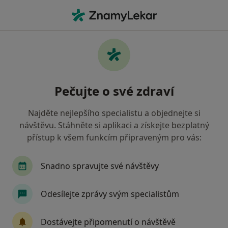
Hla
Zubař • Jaroměř, královéhradecký
Filtry
Mapa
Zubař Jaroměř
Pečujte o své zdraví
Jak řadíme výsledky vyhledávání?
Najděte nejlepšího specialistu a objednejte si
návštěvu. Stáhněte si aplikaci a získejte bezplatný
Jakou pojišťovnu máte?
přístup k všem funkcím připraveným pro vás:
Zdravotní pojišťovna ministerstva vnitra ČR
O
Snadno spravujte své návštěvy
Odesílejte zprávy svým specialistům
Dostávejte připomenutí o návštěvě