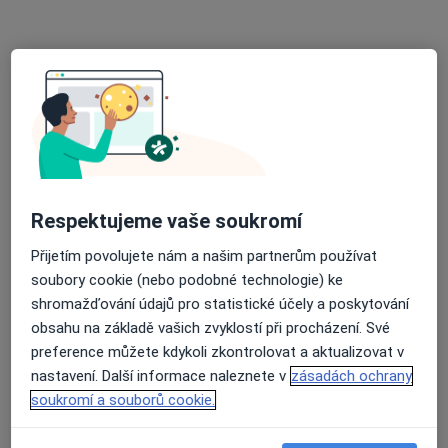
MDDr. Jan Petřík
·
Více
Zubař
1 názor
Velký Třebešov, Velký Třebešov
•
Mapa
Ordinace
Tento specialista nenabízí online rezervaci termínu na této adrese.
Rezervovat termín
Respektujeme vaše soukromí
Přijetím povolujete nám a našim partnerům používat
soubory cookie (nebo podobné technologie) ke
shromažďování údajů pro statistické účely a poskytování
obsahu na základě vašich zvyklostí při procházení. Své
preference můžete kdykoli zkontrolovat a aktualizovat v
nastavení. Další informace naleznete v
zásadách ochrany
soukromí a souborů cookie.
MDDr. Šárka Šejvlová
·
Více
Zubař