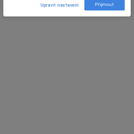
Přijmout
1 názor
Upravit nastavení
Velký Třebešov, Velký Třebešov
•
Mapa
Ordinace
Tento specialista nenabízí online rezervaci termínu na této adrese.
Rezervovat termín
ARIES, centrum estetické stomatologie,
s.r.o.
Zubař